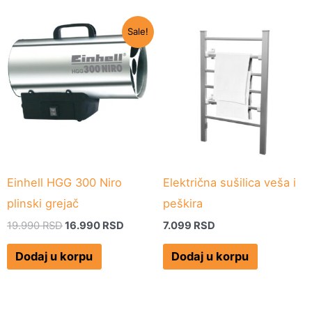
Originalna
Trenutna
Sale!
cena
cena
je
je:
bila:
16.990 RSD.
19.990 RSD.
Einhell HGG 300 Niro
Električna sušilica veša i
plinski grejač
peškira
19.990
RSD
16.990
RSD
7.099
RSD
Dodaj u korpu
Dodaj u korpu