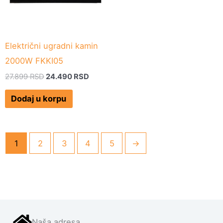
Električni ugradni kamin
2000W FKKI05
27.899
RSD
24.490
RSD
Dodaj u korpu
1
2
3
4
5
→
Naša adresa