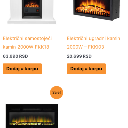
Električni samostojeći
Električni ugradni kamin
kamin 2000W FKK18
2000W – FKKI03
63.990
RSD
20.699
RSD
Dodaj u korpu
Dodaj u korpu
Originalna
Trenutna
Sale!
cena
cena
je
je:
bila:
24.490 RSD.
27.899 RSD.