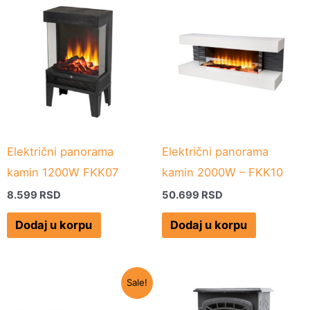
Električni panorama
Električni panorama
kamin 1200W FKK07
kamin 2000W – FKK10
8.599
RSD
50.699
RSD
Dodaj u korpu
Dodaj u korpu
Originalna
Trenutna
Sale!
cena
cena
je
je: