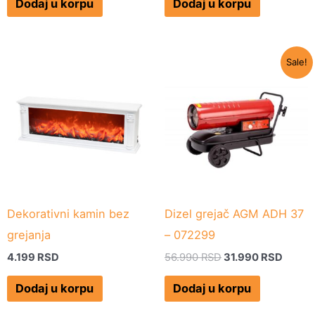
Dodaj u korpu
Dodaj u korpu
Originalna
Trenu
Sale!
cena
cena
je
je:
bila:
31.99
56.990 RSD.
Dekorativni kamin bez
Dizel grejač AGM ADH 37
grejanja
– 072299
4.199
RSD
56.990
RSD
31.990
RSD
Dodaj u korpu
Dodaj u korpu