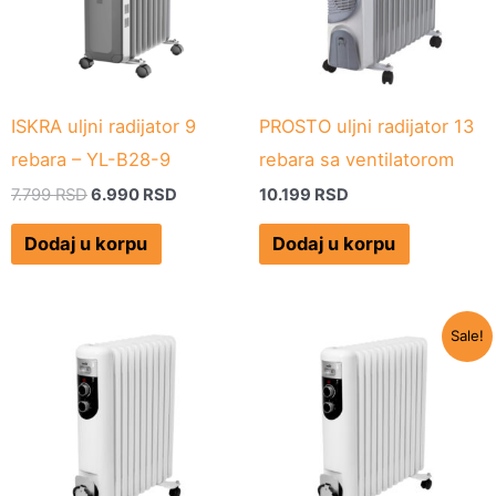
ISKRA uljni radijator 9
PROSTO uljni radijator 13
rebara – YL-B28-9
rebara sa ventilatorom
7.799
RSD
6.990
RSD
10.199
RSD
Dodaj u korpu
Dodaj u korpu
Originalna
Trenutn
Sale!
cena
cena
je
je:
bila:
8.490 R
9.099 RSD.