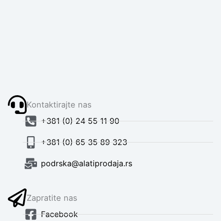
Kontaktirajte nas
+381 (0) 24 55 11 90
+381 (0) 65 35 89 323
podrska@alatiprodaja.rs
Zapratite nas
Facebook