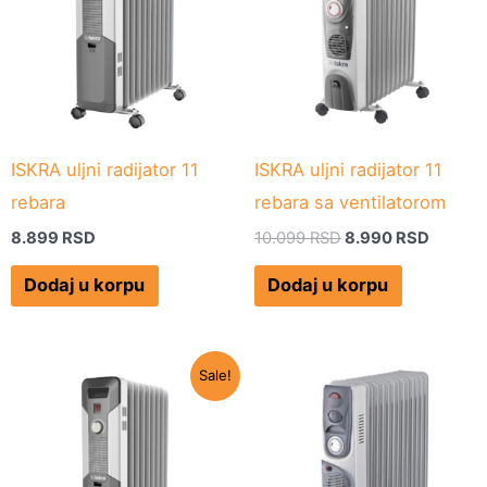
10.099 RSD.
ISKRA uljni radijator 11
ISKRA uljni radijator 11
rebara
rebara sa ventilatorom
8.899
RSD
10.099
RSD
8.990
RSD
Dodaj u korpu
Dodaj u korpu
Originalna
Trenutna
Sale!
cena
cena
je
je:
bila:
6.990 RSD.
7.799 RSD.