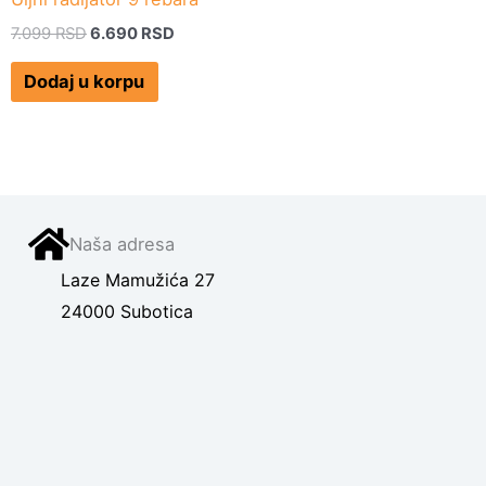
7.099
RSD
6.690
RSD
Dodaj u korpu
Naša adresa
Laze Mamužića 27
24000 Subotica