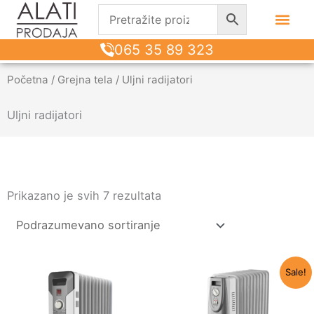
065 35 89 323
Početna
/
Grejna tela
/ Uljni radijatori
Uljni radijatori
Prikazano je svih 7 rezultata
Originalna
Trenut
Sale!
cena
cena
je
je:
bila:
8.990 