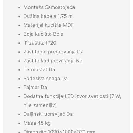
Montaža Samostojeća
Dužina kabela 1.75 m
Materijal kućišta MDF
Boja kućišta Bela
IP zaštita IP20
Zaštita od pregrevanja Da
Zaštita kod prevrtanja Ne
Termostat Da
Podesiva snaga Da
Tajmer Da
Dodatne funkcije LED izvor svetlosti (7 W,
nije zamenljiv)
Daljinski upravljač Da
Masa 45 kg
Dimenzije 1090x1000x370 mm