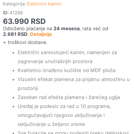
Kategorija:
Električni kamini
ID:
41288
63.990
RSD
Odloženo plaćanje na
24 meseca
, rata već od
2.981
RSD
.
Detaljnije
+ troškovi dostave.
Električni samostojeći kamin, namenjen za
zagrevanje unutrašnjih prostora
Kvalitetno izrađeno kućište od MDF ploča
Vizuelni efekat plamena za prijatnu atmosferu u
prostoriji
Zaseban rad efekta plamena i žarećeg uglja
Uređaj je podesiv za rad u 10 programa,
omogućavajući njegovo uključivanje i
isključivanje u željeno vreme
Sve funkcije se mogu podesiti preko daljinskog