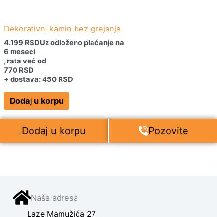
Dekorativni kamin bez grejanja
4.199
RSD
Uz odloženo plaćanje na
6 meseci
, rata već od
770
RSD
+ dostava: 450 RSD
Dodaj u korpu
Dodaj u korpu
Pozovite
Naša adresa
Laze Mamužića 27