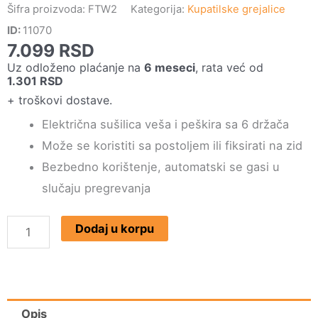
Šifra proizvoda:
FTW2
Kategorija:
Kupatilske grejalice
ID:
11070
7.099
RSD
Uz odloženo plaćanje na
6 meseci
, rata već od
1.301
RSD
+ troškovi dostave.
Električna sušilica veša i peškira sa 6 držača
Može se koristiti sa postoljem ili fiksirati na zid
Bezbedno korištenje, automatski se gasi u
slučaju pregrevanja
Električna
Dodaj u korpu
sušilica
veša
i
peškira
Opis