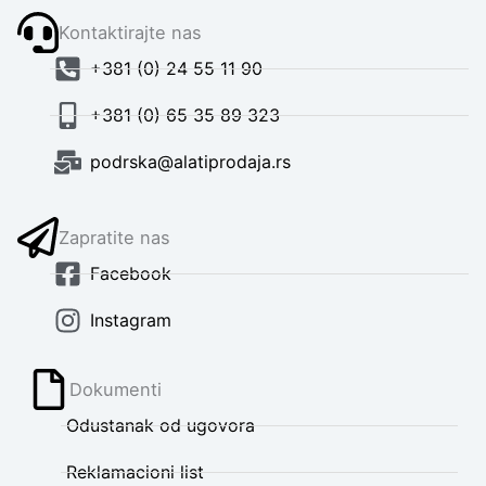
Kontaktirajte nas
+381 (0) 24 55 11 90
+381 (0) 65 35 89 323
podrska@alatiprodaja.rs
Zapratite nas
Facebook
Instagram
Dokumenti
Odustanak od ugovora
Reklamacioni list