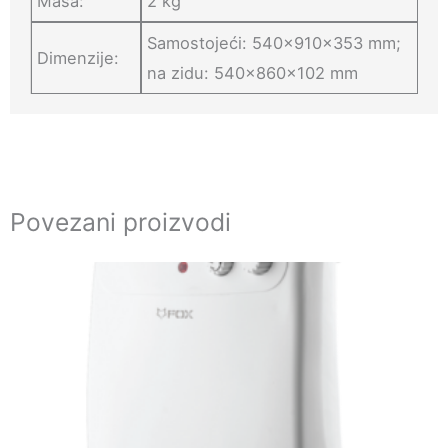
Masa:
2 kg
Samostojeći: 540x910x353 mm;
Dimenzije:
na zidu: 540x860x102 mm
Povezani proizvodi