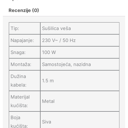
količina
Recenzije (0)
Tip:
Sušilica veša
Napajanje:
230 V~ / 50 Hz
Snaga:
100 W
Montaža:
Samostojeća, nazidna
Dužina
1.5 m
kabela:
Materijal
Metal
kućišta:
Boja
Siva
kućišta: