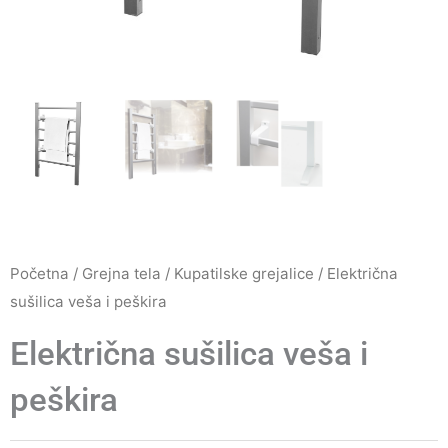
Početna
/
Grejna tela
/
Kupatilske grejalice
/ Električna
sušilica veša i peškira
Električna sušilica veša i
peškira