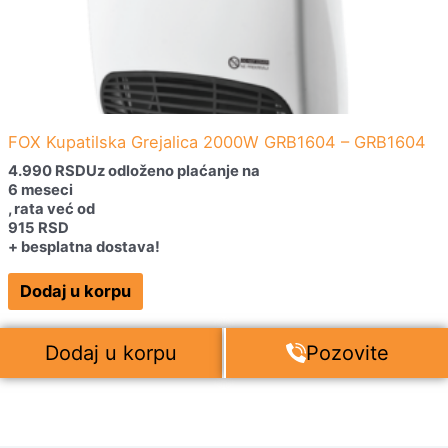
FOX Kupatilska Grejalica 2000W GRB1604 – GRB1604
4.990
RSD
Uz odloženo plaćanje na
6 meseci
, rata već od
915
RSD
+ besplatna dostava!
Dodaj u korpu
Dodaj u korpu
Pozovite