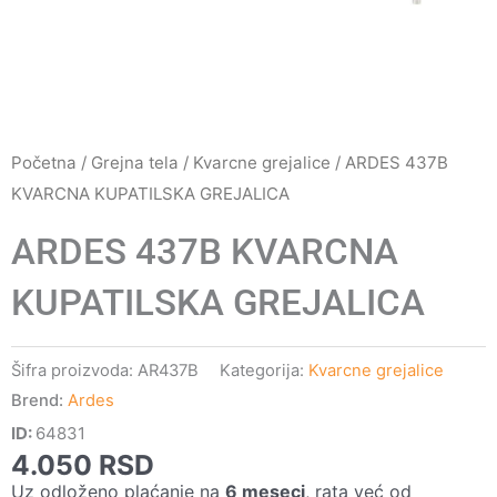
Početna
/
Grejna tela
/
Kvarcne grejalice
/ ARDES 437B
KVARCNA KUPATILSKA GREJALICA
ARDES 437B KVARCNA
KUPATILSKA GREJALICA
Šifra proizvoda:
AR437B
Kategorija:
Kvarcne grejalice
Brend:
Ardes
ID:
64831
4.050
RSD
Uz odloženo plaćanje na
6 meseci
, rata već od