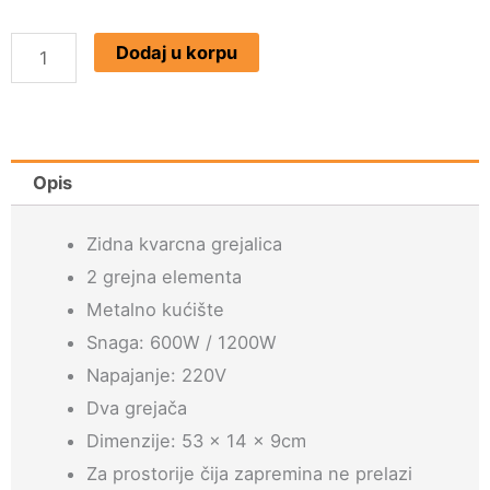
ARDES
Dodaj u korpu
437B
KVARCNA
KUPATILSKA
GREJALICA
Opis
količina
Zidna kvarcna grejalica
2 grejna elementa
Metalno kućište
Snaga: 600W / 1200W
Napajanje: 220V
Dva grejača
Dimenzije: 53 x 14 x 9cm
Za prostorije čija zapremina ne prelazi