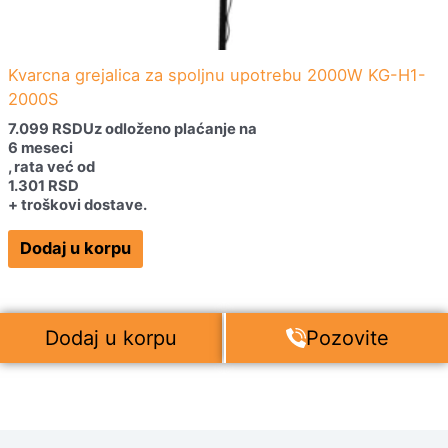
Kvarcna grejalica za spoljnu upotrebu 2000W KG-H1-
2000S
7.099
RSD
Uz odloženo plaćanje na
6 meseci
, rata već od
1.301
RSD
+ troškovi dostave.
Dodaj u korpu
Dodaj u korpu
Pozovite