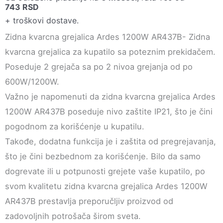
743
RSD
+ troškovi dostave.
Zidna kvarcna grejalica Ardes 1200W AR437B- Zidna
kvarcna grejalica za kupatilo sa poteznim prekidačem.
Poseduje 2 grejača sa po 2 nivoa grejanja od po
600W/1200W.
Važno je napomenuti da zidna kvarcna grejalica Ardes
1200W AR437B poseduje nivo zaštite IP21, što je čini
pogodnom za korišćenje u kupatilu.
Takođe, dodatna funkcija je i zaštita od pregrejavanja,
što je čini bezbednom za korišćenje. Bilo da samo
dogrevate ili u potpunosti grejete vaše kupatilo, po
svom kvalitetu zidna kvarcna grejalica Ardes 1200W
AR437B prestavlja preporučljiv proizvod od
zadovoljnih potrošača širom sveta.