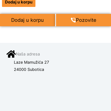
Dodaj u korpu
Dodaj u korpu
Pozovite
Naša adresa
Laze Mamužića 27
24000 Subotica