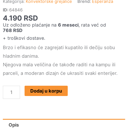
Kategorija:
Konvektorske grejalice
Brend:
Esperanza
ID:
64846
4.190
RSD
Uz odloženo plaćanje na
6 meseci
, rata već od
768
RSD
+ troškovi dostave.
Brzo i efikasno će zagrejati kupatilo ili dečiju sobu
hladnim danima.
Njegova mala veličina će takođe raditi na kampu ili
parceli, a moderan dizajn će ukrasiti svaki enterijer.
ESPERANZA
Dodaj u korpu
EHH008
KONVERTORSKA
GREJALICA
750/1250/2000W
Opis