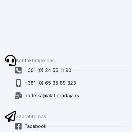
Kontaktirajte nas
+381 (0) 24 55 11 90
+381 (0) 65 35 89 323
podrska@alatiprodaja.rs
Zapratite nas
Facebook