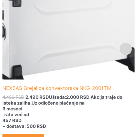
je
je:
bila:
2.490 RSD.
4.490 RSD.
NEXSAS Grejalica konvektorska NKG-2001TM
4.490
RSD
2.490
RSD
Ušteda:
2.000
RSD
Akcija traje do
isteka zaliha.
Uz odloženo plaćanje na
6 meseci
, rata već od
457
RSD
+ dostava: 500 RSD