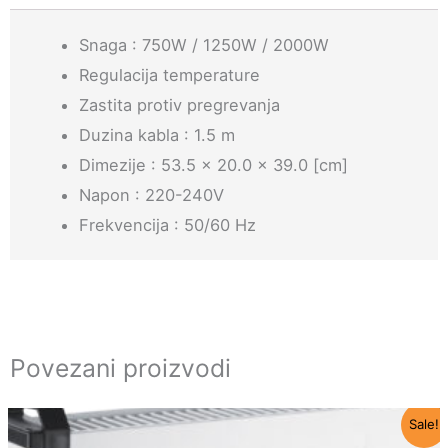
količina
Snaga : 750W / 1250W / 2000W
Regulacija temperature
Zastita protiv pregrevanja
Duzina kabla : 1.5 m
Dimezije : 53.5 x 20.0 x 39.0 [cm]
Napon : 220-240V
Frekvencija : 50/60 Hz
Povezani proizvodi
Originalna
Trenutna
Sale!
cena
cena