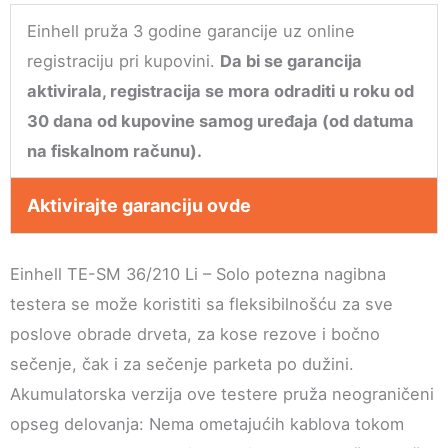
Einhell pruža 3 godine garancije uz online
registraciju pri kupovini.
Da bi se garancija
aktivirala, registracija se mora odraditi u roku od
30 dana od kupovine samog uređaja (od datuma
na fiskalnom računu).
Aktivirajte garanciju ovde
Einhell TE-SM 36/210 Li – Solo potezna nagibna
testera se može koristiti sa fleksibilnošću za sve
poslove obrade drveta, za kose rezove i bočno
sečenje, čak i za sečenje parketa po dužini.
Akumulatorska verzija ove testere pruža neograničeni
opseg delovanja: Nema ometajućih kablova tokom