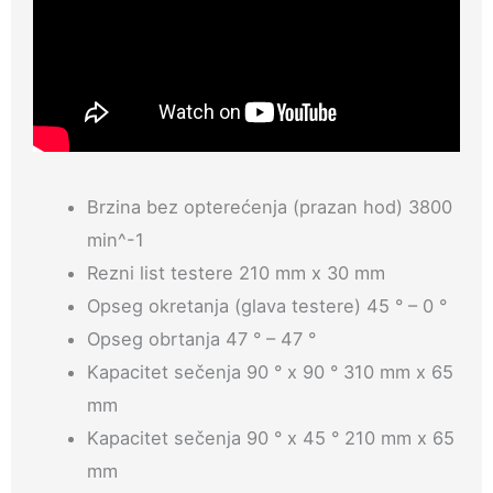
Brzina bez opterećenja (prazan hod) 3800
min^-1
Rezni list testere 210 mm x 30 mm
Opseg okretanja (glava testere) 45 ° – 0 °
Opseg obrtanja 47 ° – 47 °
Kapacitet sečenja 90 ° x 90 ° 310 mm x 65
mm
Kapacitet sečenja 90 ° x 45 ° 210 mm x 65
mm