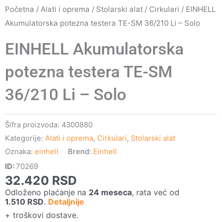
Početna
/
Alati i oprema
/
Stolarski alat
/
Cirkulari
/ EINHELL
Akumulatorska potezna testera TE-SM 36/210 Li – Solo
EINHELL Akumulatorska
potezna testera TE-SM
36/210 Li – Solo
Šifra proizvoda:
4300880
Kategorije:
Alati i oprema
,
Cirkulari
,
Stolarski alat
Oznaka:
einhell
Brend:
Einhell
ID:
70269
32.420
RSD
Odloženo plaćanje na
24 meseca
, rata već od
1.510
RSD
.
Detaljnije
+ troškovi dostave.