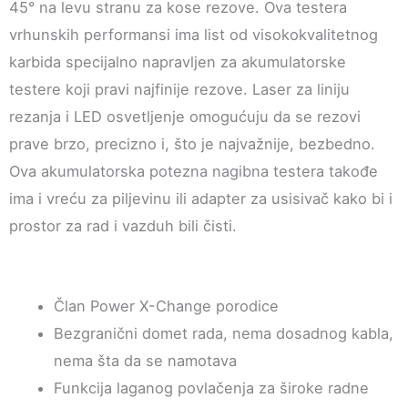
45° na levu stranu za kose rezove. Ova testera
vrhunskih performansi ima list od visokokvalitetnog
karbida specijalno napravljen za akumulatorske
testere koji pravi najfinije rezove. Laser za liniju
rezanja i LED osvetljenje omogućuju da se rezovi
prave brzo, precizno i, što je najvažnije, bezbedno.
Ova akumulatorska potezna nagibna testera takođe
ima i vreću za piljevinu ili adapter za usisivač kako bi i
prostor za rad i vazduh bili čisti.
Član Power X-Change porodice
Bezgranični domet rada, nema dosadnog kabla,
nema šta da se namotava
Funkcija laganog povlačenja za široke radne