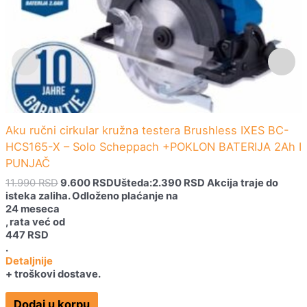
Aku ručni cirkular kružna testera Brushless IXES BC-
HCS165-X – Solo Scheppach +POKLON BATERIJA 2Ah I
PUNJAČ
11.990
RSD
9.600
RSD
Ušteda:
2.390
RSD
Akcija traje do
isteka zaliha.
Odloženo plaćanje na
24 meseca
, rata već od
447
RSD
.
Detaljnije
+ troškovi dostave.
Dodaj u korpu