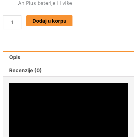
Ah Plus baterije ili više
EINHELL
Dodaj u korpu
Akumulatorska
potezna
testera
TE-
Opis
SM
Recenzije (0)
36/210
Li
-
Solo
količina