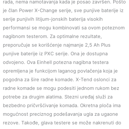
rada, nema namotavanja kada je posao završen. Pošto
je član Power X-Change serije, sve punjive baterije iz
serije punjivih litijum-jonskih baterija visokih
performansi se mogu kombinovati sa ovom poteznom
nagibnom testerom. Za optimalne rezultate,
preporučuje se korišćenje najmanje 2,5 Ah Plus
punjive baterije iz PXC serije. Ona je dostupna
odvojeno. Ova Einhell potezna nagibna testera
opremljena je funkcijom laganog povlačenja koja je
pogodna za šire radne komade. X-Tend oslonci za
radne komade se mogu podesiti jednom rukom bez
potrebe za drugim alatima. Stezni uređaj služi za
bezbedno pričvršćivanje komada. Okretna ploča ima
mogućnost preciznog podešavanja ugla za ugaone
rezove. Takođe, glava testere se može nakrenuti do