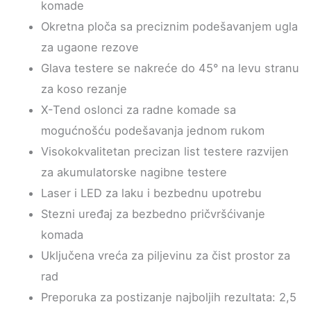
komade
Okretna ploča sa preciznim podešavanjem ugla
za ugaone rezove
Glava testere se nakreće do 45° na levu stranu
za koso rezanje
X-Tend oslonci za radne komade sa
mogućnošću podešavanja jednom rukom
Visokokvalitetan precizan list testere razvijen
za akumulatorske nagibne testere
Laser i LED za laku i bezbednu upotrebu
Stezni uređaj za bezbedno pričvršćivanje
komada
Uključena vreća za piljevinu za čist prostor za
rad
Preporuka za postizanje najboljih rezultata: 2,5