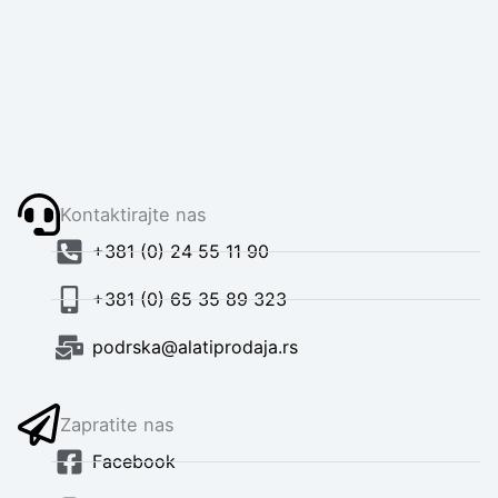
Kontaktirajte nas
+381 (0) 24 55 11 90
+381 (0) 65 35 89 323
podrska@alatiprodaja.rs
Zapratite nas
Facebook