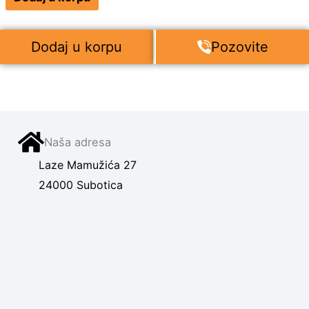
Dodaj u korpu
Pozovite
Naša adresa
Laze Mamužića 27
24000 Subotica