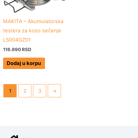
MAKITA – Akumulatorska
testera za koso sečenje
LS004GZ01
116.990
RSD
Dodaj u korpu
1
2
3
→