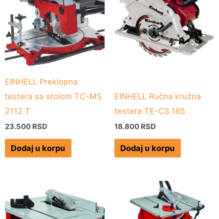
EINHELL Preklopna
testera sa stolom TC-MS
EINHELL Ručna kružna
2112 T
testera TE-CS 165
23.500
RSD
18.800
RSD
Dodaj u korpu
Dodaj u korpu