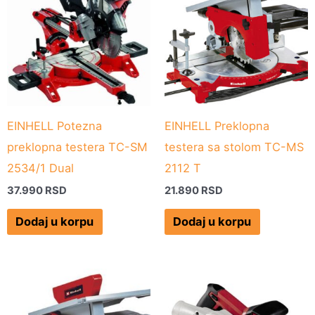
EINHELL Potezna
EINHELL Preklopna
preklopna testera TC-SM
testera sa stolom TC-MS
2534/1 Dual
2112 T
37.990
RSD
21.890
RSD
Dodaj u korpu
Dodaj u korpu