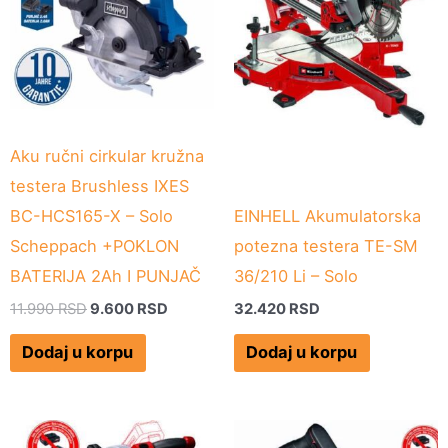
11.990 RSD.
Aku ručni cirkular kružna
testera Brushless IXES
BC-HCS165-X – Solo
EINHELL Akumulatorska
Scheppach +POKLON
potezna testera TE-SM
BATERIJA 2Ah I PUNJAČ
36/210 Li – Solo
11.990
RSD
9.600
RSD
32.420
RSD
Dodaj u korpu
Dodaj u korpu