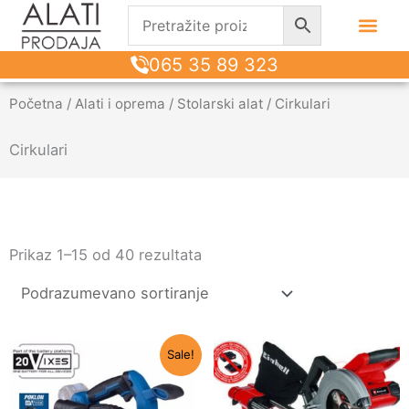
065 35 89 323
Početna
/
Alati i oprema
/
Stolarski alat
/ Cirkulari
Cirkulari
Prikaz 1–15 od 40 rezultata
Originalna
Trenutna
Sale!
cena
cena
je
je:
bila:
9.600 RSD.