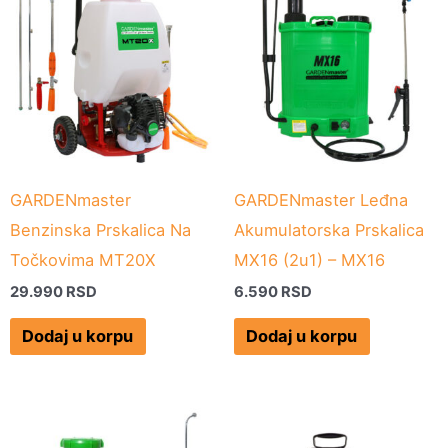
GARDENmaster
GARDENmaster Leđna
Benzinska Prskalica Na
Akumulatorska Prskalica
Točkovima MT20X
MX16 (2u1) – MX16
29.990
RSD
6.590
RSD
Dodaj u korpu
Dodaj u korpu