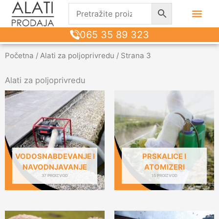
065 35 89 323
Početna
/
Alati za poljoprivredu
/ Strana 3
Alati za poljoprivredu
VODOSNABDEVANJE I
PRSKALICE I
NAVODNJAVANJE
ATOMIZERI
37 PROIZVOD
15 PROIZVOD