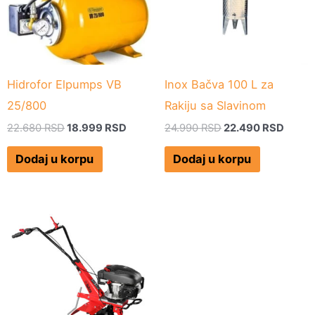
Hidrofor Elpumps VB
Inox Bačva 100 L za
25/800
Rakiju sa Slavinom
22.680
RSD
18.999
RSD
24.990
RSD
22.490
RSD
Dodaj u korpu
Dodaj u korpu