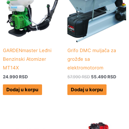
bila:
55.49
57.990 RSD.
GARDENmaster Leđni
Grifo DMC muljača za
Benzinski Atomizer
grožđe sa
MT14X
elektromotorom
24.990
RSD
57.990
RSD
55.490
RSD
Dodaj u korpu
Dodaj u korpu