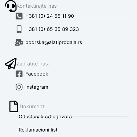
Kontaktirajte nas
+381 (0) 24 55 11 90
+381 (0) 65 35 89 323
podrska@alatiprodaja.rs
Zapratite nas
Facebook
Instagram
Dokumenti
Odustanak od ugovora
Reklamacioni list