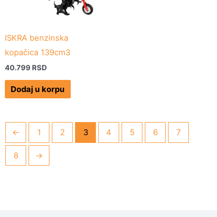
ISKRA benzinska
kopačica 139cm3
40.799
RSD
Dodaj u korpu
←
1
2
3
4
5
6
7
8
→