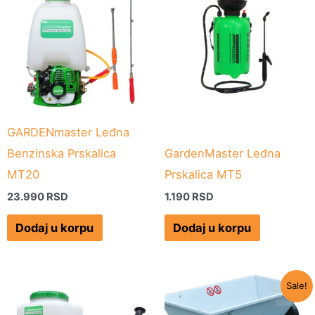
GARDENmaster Leđna
Benzinska Prskalica
GardenMaster Leđna
MT20
Prskalica MT5
23.990
RSD
1.190
RSD
Dodaj u korpu
Dodaj u korpu
Originalna
Trenu
Sale!
cena
cena
je
je: