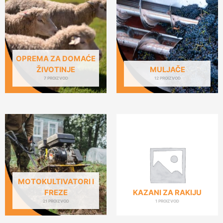
OPREMA ZA DOMAĆE
ŽIVOTINJE
MULJAČE
7 PROIZVOD
12 PROIZVOD
MOTOKULTIVATORI I
FREZE
KAZANI ZA RAKIJU
21 PROIZVOD
1 PROIZVOD