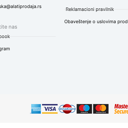
ska@alatiprodaja.rs
Reklamacioni pravilnik
Obaveštenje o uslovima prod
ite nas
book
agram