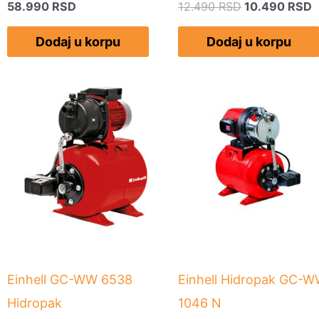
58.990
RSD
12.490
RSD
10.490
RSD
Dodaj u korpu
Dodaj u korpu
Einhell GC-WW 6538
Einhell Hidropak GC-
Hidropak
1046 N