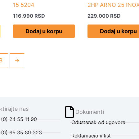
15 5204
2HP ARNO 25 INO
116.990
RSD
229.000
RSD
Dodaj u korpu
Dodaj u korpu
8
→
tirajte nas
Dokumenti
(0) 24 55 11 90
Odustanak od ugovora
 (0) 65 35 89 323
Reklamacioni list