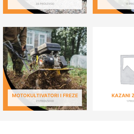
38 PROIZVOD
15 PR
MOTOKULTIVATORI I FREZE
KAZANI 
21 PROIZVOD
1 PR