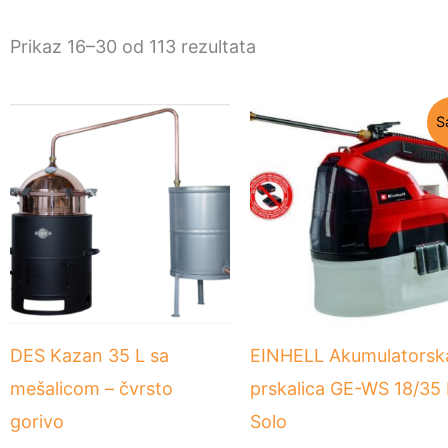
Prikaz 16–30 od 113 rezultata
Originalna
T
S
cena
c
je
j
bila:
1
12.490 RSD.
DES Kazan 35 L sa
EINHELL Akumulatorsk
mešalicom – čvrsto
prskalica GE-WS 18/35 
gorivo
Solo