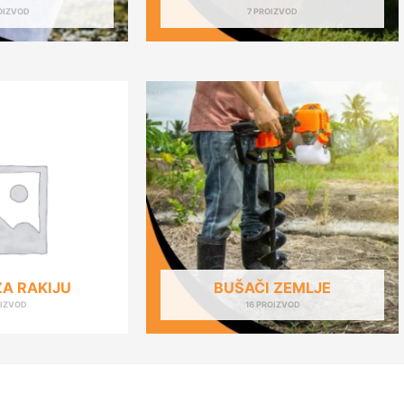
OIZVOD
7 PROIZVOD
ZA RAKIJU
BUŠAČI ZEMLJE
OIZVOD
16 PROIZVOD