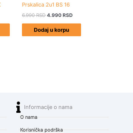
X
Prskalica 2u1 BS 16
6.990
RSD
4.990
RSD
Dodaj u korpu
Informacije o nama
O nama
Korisnička podrška