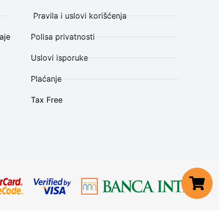
Pravila i uslovi korišćenja
aje
Polisa privatnosti
Uslovi isporuke
Plaćanje
Tax Free