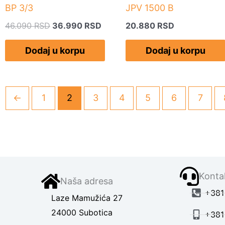
BP 3/3
JPV 1500 B
46.090
RSD
36.990
RSD
20.880
RSD
Dodaj u korpu
Dodaj u korpu
←
1
2
3
4
5
6
7
Kontak
Naša adresa
+381 
Laze Mamužića 27
24000 Subotica
+381