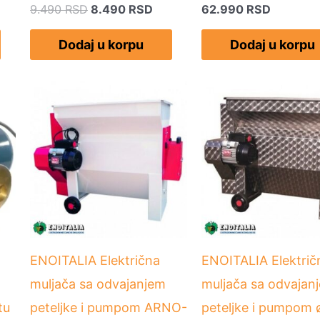
9.490
RSD
8.490
RSD
62.990
RSD
Dodaj u korpu
Dodaj u korpu
ENOITALIA Električna
ENOITALIA Električ
muljača sa odvajanjem
muljača sa odvajan
tu
peteljke i pumpom ARNO-
peteljke i pumpom 