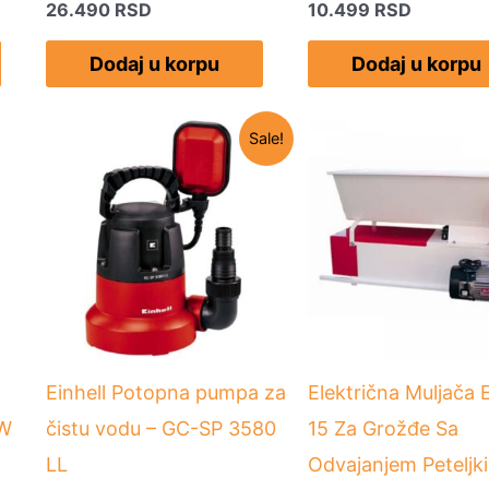
26.490
RSD
10.499
RSD
Dodaj u korpu
Dodaj u korpu
Originalna
Trenutna
Sale!
cena
cena
je
je:
bila:
8.490 RSD.
9.490 RSD.
Einhell Potopna pumpa za
Električna Muljača
WW
čistu vodu – GC-SP 3580
15 Za Grožđe Sa
LL
Odvajanjem Peteljki