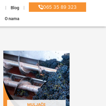
065 35 89 323
Blog
O nama
MULJAČE