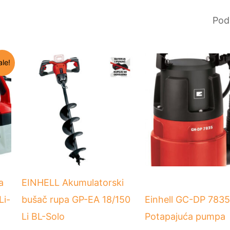
renutna
ale!
ena
e:
0.490 RSD.
a
EINHELL Akumulatorski
Li-
bušač rupa GP-EA 18/150
Einhell GC-DP 7835
Li BL-Solo
Potapajuća pumpa