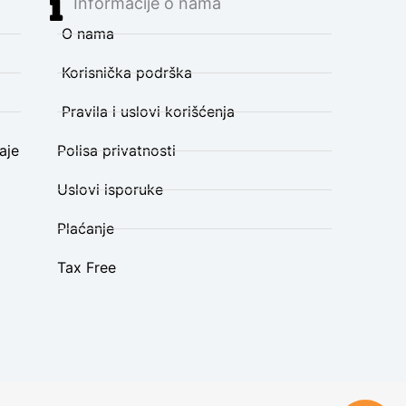
Informacije o nama
O nama
Korisnička podrška
Pravila i uslovi korišćenja
aje
Polisa privatnosti
Uslovi isporuke
Plaćanje
Tax Free