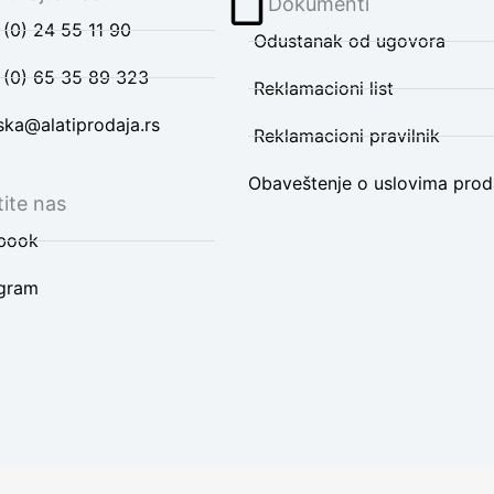
Dokumenti
(0) 24 55 11 90
Odustanak od ugovora
 (0) 65 35 89 323
Reklamacioni list
ska@alatiprodaja.rs
Reklamacioni pravilnik
Obaveštenje o uslovima prod
ite nas
book
agram