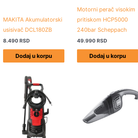
Motorni perač visokim
MAKITA Akumulatorski
pritiskom HCP5000
usisivač DCL180ZB
240bar Scheppach
8.490
RSD
49.990
RSD
Dodaj u korpu
Dodaj u korpu