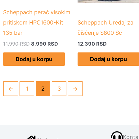
Scheppach perač visokim
pritiskom HPC1600-Kit
Scheppach Uređaj za
135 bar
čišćenje S800 Sc
11.990
RSD
8.990
RSD
12.390
RSD
Dodaj u korpu
Dodaj u korpu
←
1
2
3
→
Kontak