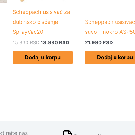
Scheppach usisivač za
dubinsko čišćenje
Scheppach usisivač
SprayVac20
suvo i mokro ASP5
15.330
RSD
13.990
RSD
21.990
RSD
Dodaj u korpu
Dodaj u korpu
tirajte nas