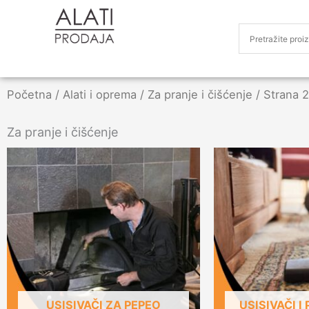
Početna
/
Alati i oprema
/
Za pranje i čišćenje
/ Strana 2
Za pranje i čišćenje
USISIVAČI ZA PEPEO
USISIVAČI I