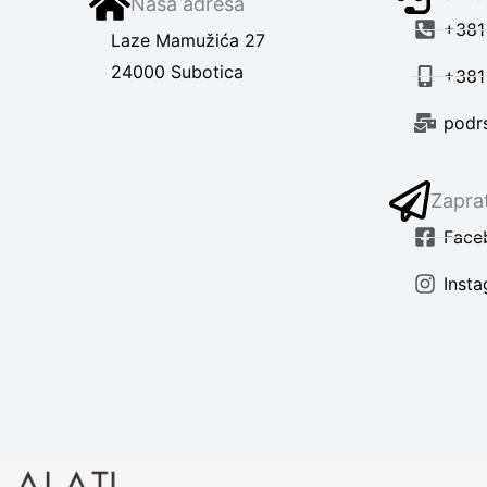
Naša adresa
+381 
Laze Mamužića 27
24000 Subotica
+381
podr
Zaprat
Face
Inst