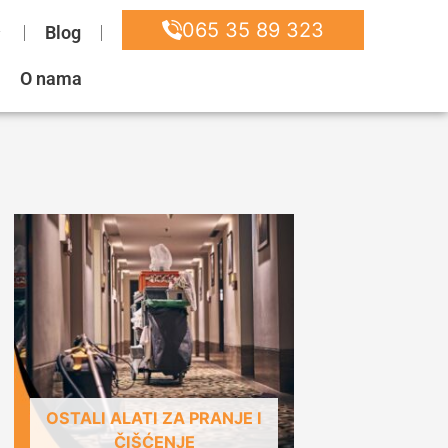
065 35 89 323
Blog
O nama
OSTALI ALATI ZA PRANJE I
ČIŠĆENJE