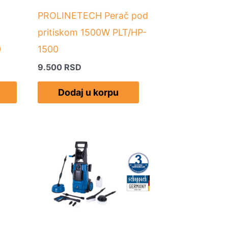
PROLINETECH Perač pod
pritiskom 1500W PLT/HP-
0
1500
9.500
RSD
Dodaj u korpu