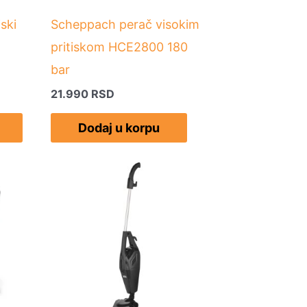
ski
Scheppach perač visokim
pritiskom HCE2800 180
bar
21.990
RSD
Dodaj u korpu