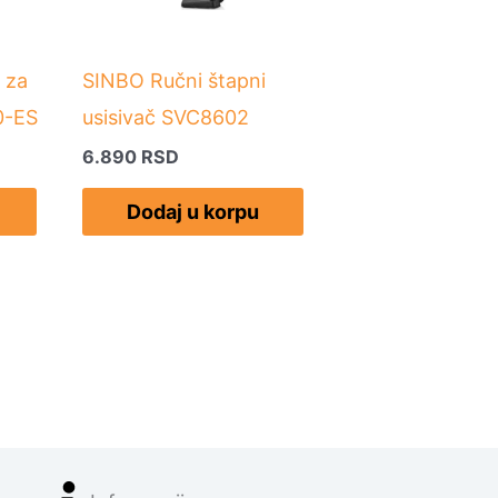
 za
SINBO Ručni štapni
0-ES
usisivač SVC8602
6.890
RSD
Dodaj u korpu