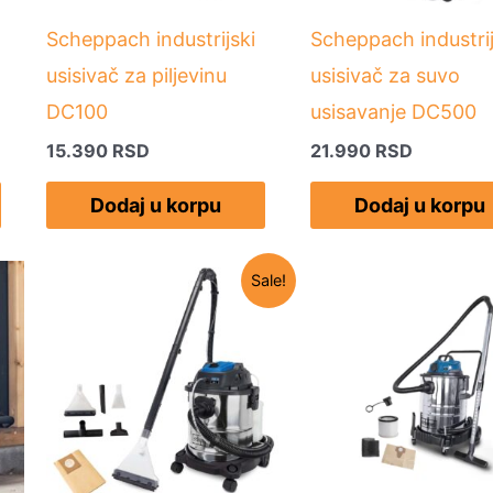
Scheppach industrijski
Scheppach industrij
usisivač za piljevinu
usisivač za suvo
DC100
usisavanje DC500
15.390
RSD
21.990
RSD
Dodaj u korpu
Dodaj u korpu
Originalna
Trenutna
Sale!
cena
cena
je
je:
bila:
13.990 RSD.
15.330 RSD.