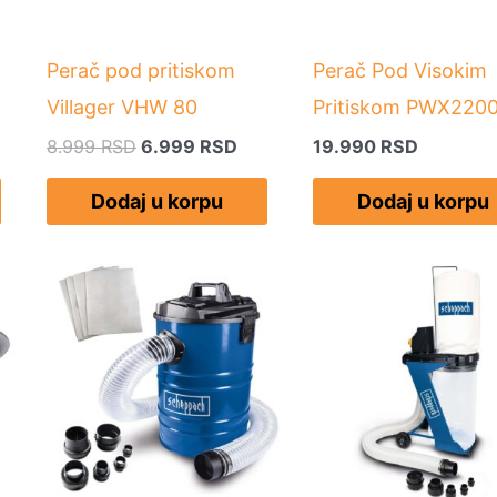
Perač pod pritiskom
Perač Pod Visokim
Villager VHW 80
Pritiskom PWX220
8.999
RSD
6.999
RSD
19.990
RSD
Dodaj u korpu
Dodaj u korpu