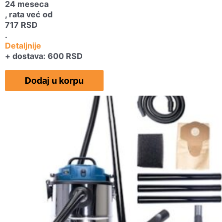
24 meseca
, rata već od
717
RSD
.
Detaljnije
+ dostava: 600 RSD
Dodaj u korpu