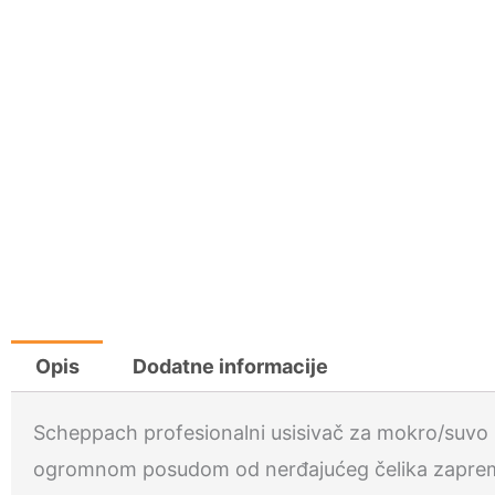
Opis
Dodatne informacije
Scheppach profesionalni usisivač za mokro/suvo us
ogromnom posudom od nerđajućeg čelika zapremine