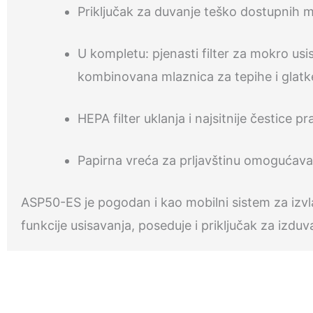
Priključak za duvanje teško dostupnih 
U kompletu: pjenasti filter za mokro usi
kombinovana mlaznica za tepihe i glatk
HEPA filter uklanja i najsitnije čestice 
Papirna vreća za prljavštinu omogućava 
ASP50-ES je pogodan i kao mobilni sistem za izvla
funkcije usisavanja, poseduje i priključak za izd