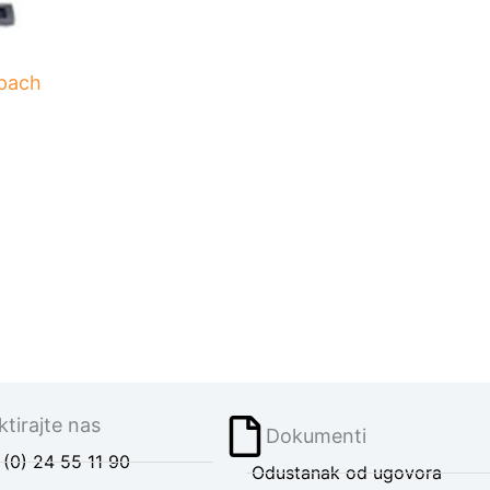
ppach
tirajte nas
Dokumenti
(0) 24 55 11 90
Odustanak od ugovora