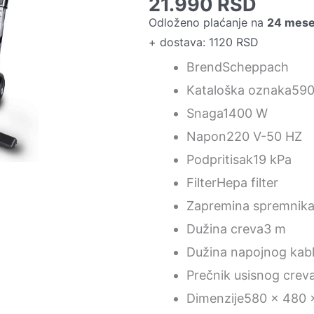
21.990
RSD
Odloženo plaćanje na
24 mes
+ dostava: 1120 RSD
Brend
Scheppach
Kataloška oznaka
590
Snaga
1400 W
Napon
220 V-50 HZ
Podpritisak
19 kPa
Filter
Hepa filter
Zapremina spremnik
Dužina creva
3 m
Dužina napojnog kab
Prečnik usisnog crev
Dimenzije
580 x 480 