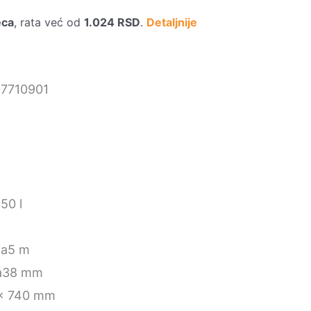
eca
, rata već od
1.024
RSD
.
Detaljnije
7710901
a
50 l
la
5 m
a
38 mm
x 740 mm