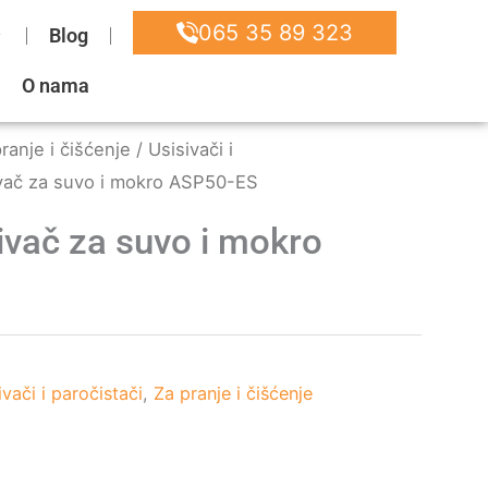
065 35 89 323
Blog
O nama
ranje i čišćenje
/
Usisivači i
vač za suvo i mokro ASP50-ES
vač za suvo i mokro
ivači i paročistači
,
Za pranje i čišćenje