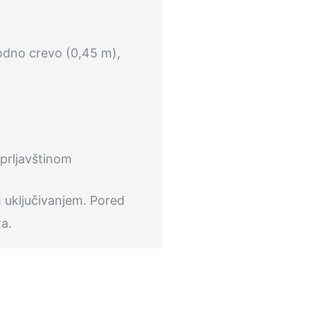
vodno crevo (0,45 m),
 prljavštinom
m uključivanjem. Pored
ta.