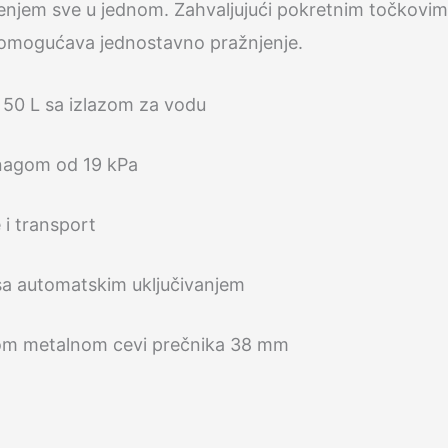
enjem sve u jednom. Zahvaljujući pokretnim točkovima
količina
e omogućava jednostavno pražnjenje.
 50 L sa izlazom za vodu
nagom od 19 kPa
 i transport
 sa automatskim uključivanjem
kom metalnom cevi prečnika 38 mm