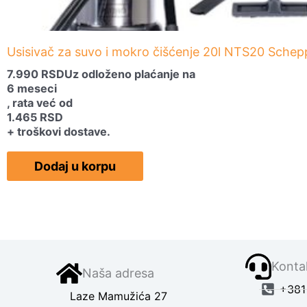
Usisivač za suvo i mokro čišćenje 20l NTS20 Sche
7.990
RSD
Uz odloženo plaćanje na
6 meseci
, rata već od
1.465
RSD
+ troškovi dostave.
Dodaj u korpu
Kontak
Naša adresa
+381 
Laze Mamužića 27