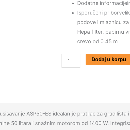
Dodatne informacije
i
Isporučeni pribor
veli
podove i mlaznicu za 
Hepa filter, papirnu v
crevo od 0.45 m
Scheppach
Dodaj u korpu
usisivač
za
suvo
i
mokro
isavanje ASP50-ES idealan je pratilac za gradilišta i
ASP50-
 50 litara i snažnim motorom od 1400 W. Integrisan
ES