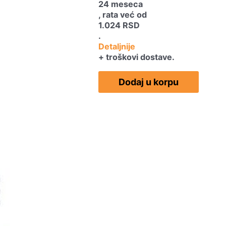
24 meseca
, rata već od
1.024
RSD
.
Detaljnije
+ troškovi dostave.
Dodaj u korpu