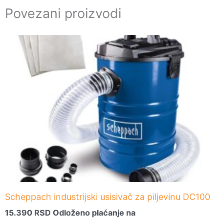
Povezani proizvodi
Scheppach industrijski usisivač za piljevinu DC100
15.390
RSD
Odloženo plaćanje na