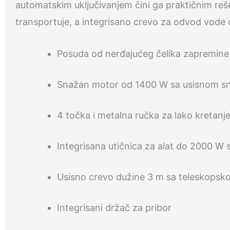
automatskim uključivanjem čini ga praktičnim reš
transportuje, a integrisano crevo za odvod vod
Posuda od nerđajućeg čelika zapremine
Snažan motor od 1400 W sa usisnom s
4 točka i metalna ručka za lako kretanje
Integrisana utičnica za alat do 2000 W
Usisno crevo dužine 3 m sa teleskops
Integrisani držač za pribor