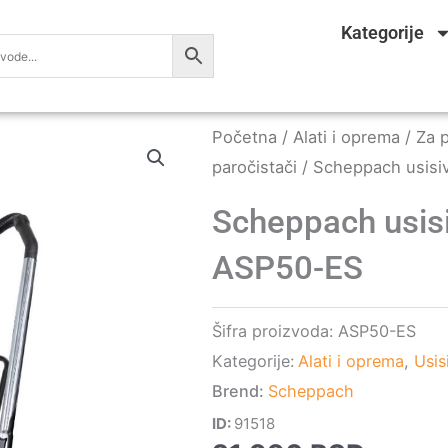
Kategorije
Početna
/
Alati i oprema
/
Za p
paročistači
/ Scheppach usisi
Scheppach usisi
ASP50-ES
Šifra proizvoda:
ASP50-ES
Kategorije:
Alati i oprema
,
Usis
Brend:
Scheppach
ID:
91518