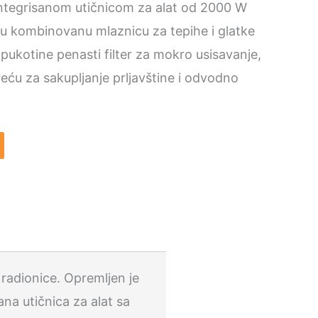
ntegrisanom utičnicom za alat od 2000 W
ku kombinovanu mlaznicu za tepihe i glatke
pukotine penasti filter za mokro usisavanje,
reću za sakupljanje prljavštine i odvodno
 radionice. Opremljen je
a utičnica za alat sa