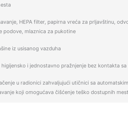
mesta
savanje, HEPA filter, papirna vreća za prljavštinu, od
e podove, mlaznica za pukotine
prašine iz usisanog vazduha
higijensko i jednostavno pražnjenje bez kontakta sa
čenje u radionici zahvaljujući utičnici sa automatski
uvavanje koji omogućava čišćenje teško dostupnih mes