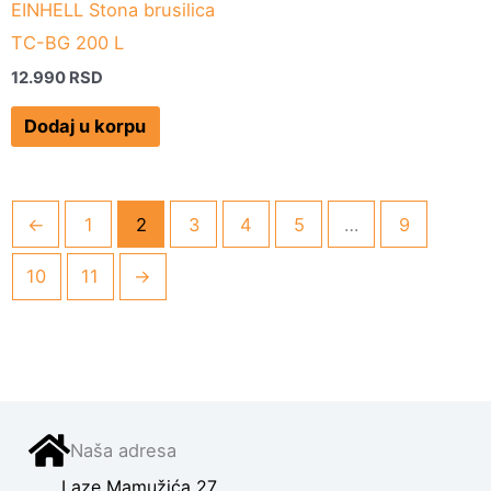
EINHELL Stona brusilica
TC-BG 200 L
12.990
RSD
Dodaj u korpu
←
1
2
3
4
5
…
9
10
11
→
Naša adresa
Laze Mamužića 27