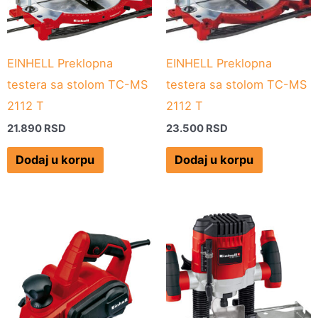
EINHELL Preklopna
EINHELL Preklopna
testera sa stolom TC-MS
testera sa stolom TC-MS
2112 T
2112 T
21.890
RSD
23.500
RSD
Dodaj u korpu
Dodaj u korpu