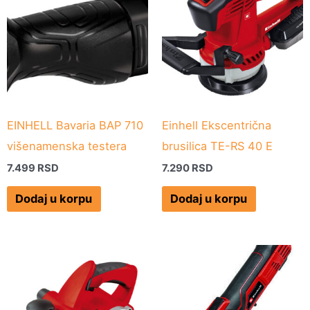
EINHELL Bavaria BAP 710
Einhell Ekscentrična
višenamenska testera
brusilica TE-RS 40 E
7.499
RSD
7.290
RSD
Dodaj u korpu
Dodaj u korpu