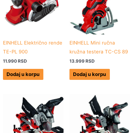
EINHELL Električno rende
EINHELL Mini ručna
TE-PL 900
kružna testera TC-CS 89
11.990
RSD
13.999
RSD
Dodaj u korpu
Dodaj u korpu