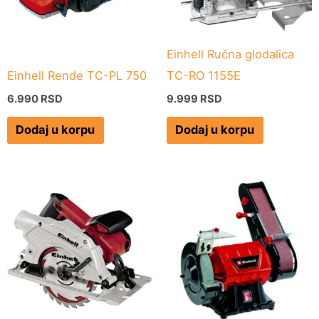
Einhell Ručna glodalica
Einhell Rende TC-PL 750
TC-RO 1155E
6.990
RSD
9.999
RSD
Dodaj u korpu
Dodaj u korpu