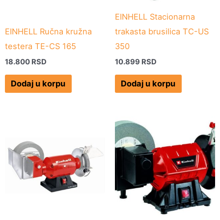
EINHELL Stacionarna
EINHELL Ručna kružna
trakasta brusilica TC-US
testera TE-CS 165
350
18.800
RSD
10.899
RSD
Dodaj u korpu
Dodaj u korpu