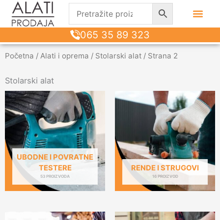
065 35 89 323
Početna
/
Alati i oprema
/
Stolarski alat
/ Strana 2
Stolarski alat
UBODNE I POVRATNE
TESTERE
RENDE I STRUGOVI
53 PROIZVODA
16 PROIZVOD