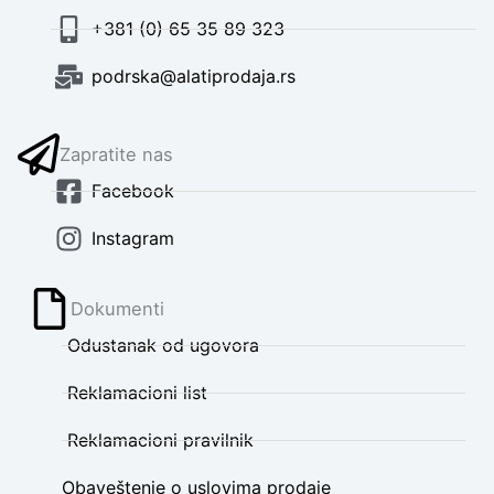
+381 (0) 65 35 89 323
podrska@alatiprodaja.rs
Zapratite nas
Facebook
Instagram
Dokumenti
Odustanak od ugovora
Reklamacioni list
Reklamacioni pravilnik
Obaveštenje o uslovima prodaje