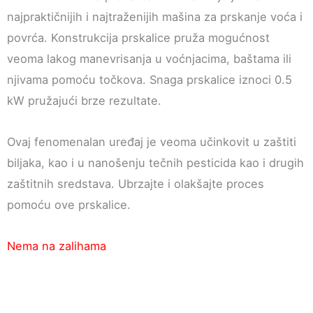
najpraktičnijih i najtraženijih mašina za prskanje voća i
povrća. Konstrukcija prskalice pruža mogućnost
veoma lakog manevrisanja u voćnjacima, baštama ili
njivama pomoću točkova. Snaga prskalice iznoci 0.5
kW pružajući brze rezultate.
Ovaj fenomenalan uređaj je veoma učinkovit u zaštiti
biljaka, kao i u nanošenju tečnih pesticida kao i drugih
zaštitnih sredstava. Ubrzajte i olakšajte proces
pomoću ove prskalice.
Nema na zalihama