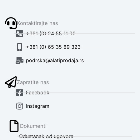
Kontaktirajte nas
+381 (0) 24 55 11 90
+381 (0) 65 35 89 323
podrska@alatiprodaja.rs
Zapratite nas
Facebook
Instagram
Dokumenti
Odustanak od ugovora