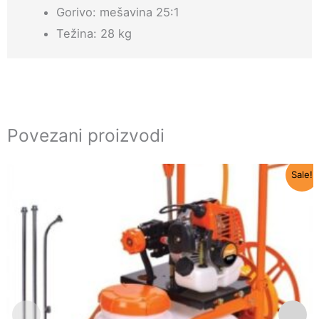
Gorivo: mešavina 25:1
Težina: 28 kg
Povezani proizvodi
Originalna
Trenutna
Sale!
cena
cena
je
je:
bila:
29.999 RSD.
35.490 RSD.