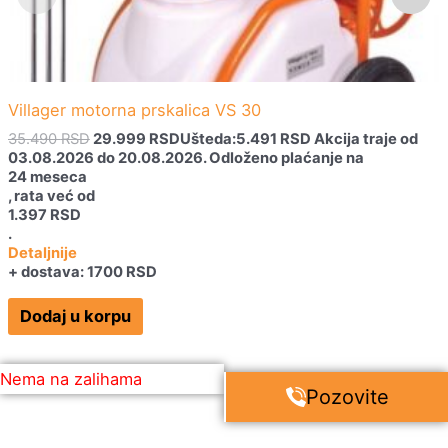
Villager motorna prskalica VS 30
35.490
RSD
29.999
RSD
Ušteda:
5.491
RSD
Akcija traje od
03.08.2026 do 20.08.2026.
Odloženo plaćanje na
24 meseca
, rata već od
1.397
RSD
.
Detaljnije
+ dostava: 1700 RSD
Dodaj u korpu
Nema na zalihama
Pozovite