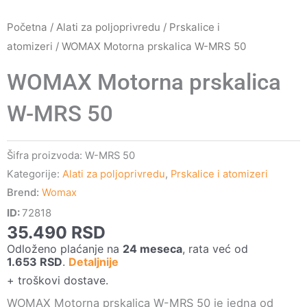
Početna
/
Alati za poljoprivredu
/
Prskalice i
atomizeri
/ WOMAX Motorna prskalica W-MRS 50
WOMAX Motorna prskalica
W-MRS 50
Šifra proizvoda:
W-MRS 50
Kategorije:
Alati za poljoprivredu
,
Prskalice i atomizeri
Brend:
Womax
ID:
72818
35.490
RSD
Odloženo plaćanje na
24 meseca
, rata već od
1.653
RSD
.
Detaljnije
+ troškovi dostave.
WOMAX Motorna prskalica W-MRS 50 je jedna od