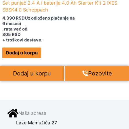
Set punjač 2.4 A i baterija 4.0 Ah Starter Kit 2 IXES
SBSK4.0 Scheppach
4.390
RSD
Uz odloženo plaćanje na
6 meseci
, rata već od
805
RSD
+ troškovi dostave.
Dodaj u korpu
Dodaj u korpu
Pozovite
Naša adresa
Laze Mamužića 27