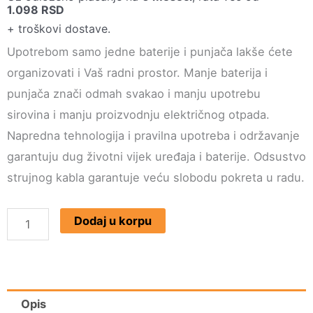
1.098
RSD
+ troškovi dostave.
Upotrebom samo jedne baterije i punjača lakše ćete
organizovati i Vaš radni prostor. Manje baterija i
punjača znači odmah svakao i manju upotrebu
sirovina i manju proizvodnju električnog otpada.
Napredna tehnologija i pravilna upotreba i održavanje
garantuju dug životni vijek uređaja i baterije. Odsustvo
strujnog kabla garantuje veću slobodu pokreta u radu.
VILLAGER
Dodaj u korpu
Dupli
brzi
punjač
FUSE
Opis