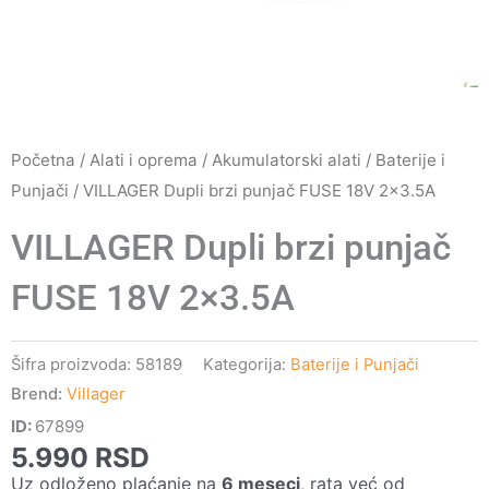
Početna
/
Alati i oprema
/
Akumulatorski alati
/
Baterije i
Punjači
/ VILLAGER Dupli brzi punjač FUSE 18V 2×3.5A
VILLAGER Dupli brzi punjač
FUSE 18V 2×3.5A
Šifra proizvoda:
58189
Kategorija:
Baterije i Punjači
Brend:
Villager
ID:
67899
5.990
RSD
Uz odloženo plaćanje na
6 meseci
, rata već od