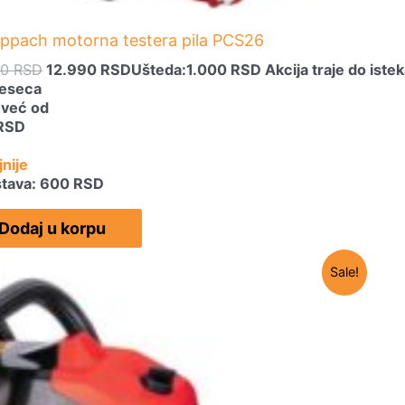
ppach motorna testera pila PCS26
90
RSD
12.990
RSD
Ušteda:
1.000
RSD
Akcija traje do istek
eseca
a već od
RSD
jnije
stava: 600 RSD
Dodaj u korpu
Sale!