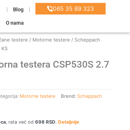
065 35 89 323
Blog
O nama
čane testere
/
Motorne testere
/ Scheppach
7 KS
rna testera CSP530S 2.7
tegorija:
Motorne testere
Brend:
Scheppach
eca
, rata već od
698
RSD
.
Detaljnije