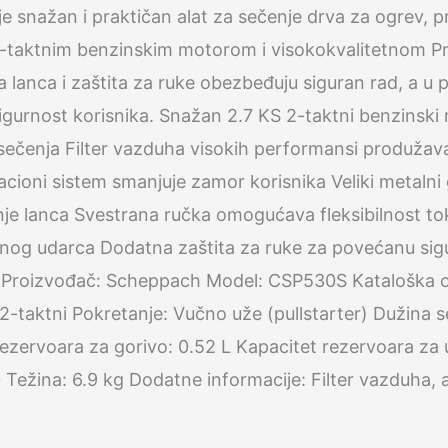
snažan i praktičan alat za sečenje drva za ogrev, p
2-taktnim benzinskim motorom i visokokvalitetnom P
a lanca i zaštita za ruke obezbeđuju siguran rad, a u 
sigurnost korisnika. Snažan 2.7 KS 2-taktni benzins
e sečenja Filter vazduha visokih performansi produžav
acioni sistem smanjuje zamor korisnika Veliki metalni
e lanca Svestrana ručka omogućava fleksibilnost to
atnog udarca Dodatna zaštita za ruke za povećanu si
JA: Proizvođač: Scheppach Model: CSP530S Kataloška
taktni Pokretanje: Vučno uže (pullstarter) Dužina s
ezervoara za gorivo: 0.52 L Kapacitet rezervoara za u
Težina: 6.9 kg Dodatne informacije: Filter vazduha, a