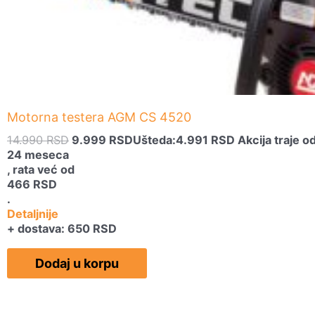
Motorna testera AGM CS 4520
14.990
RSD
9.999
RSD
Ušteda:
4.991
RSD
Akcija traje 
24 meseca
, rata već od
466
RSD
.
Detaljnije
+ dostava: 650 RSD
Dodaj u korpu