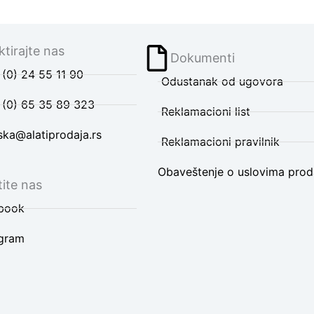
tirajte nas
Dokumenti
(0) 24 55 11 90
Odustanak od ugovora
 (0) 65 35 89 323
Reklamacioni list
ska@alatiprodaja.rs
Reklamacioni pravilnik
Obaveštenje o uslovima prod
ite nas
book
agram