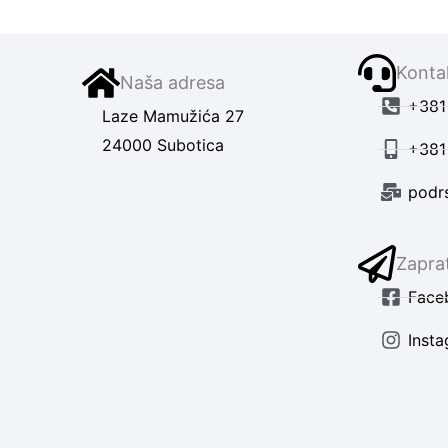
Kontak
Naša adresa
+381 
Laze Mamužića 27
24000 Subotica
+381
podr
Zaprat
Face
Inst