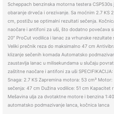
Scheppach benzinska motorna testera CSP530s je 
obaranje drveća i orezivanje. Sa moćnim 2.7 KS 
cm, postižu se optimalni rezultati sečenja. Kočnic
naočare i antifoni za uši, što dodatno povećava 
20″ ProCut vodilica i lanac za vrhunske rezultat
Veliki prečnik reza do maksimalno 47 cm Antivibr
klizanje sečenih komada Automatsko podmazivanj
zaustavlja lanac u milisekundama u slučaju povr
zaštitne naočare i antifoni za uši SPECIFIKACI
Snaga: 2.7 KS Zapremina motora: 53 cm³ Motor: 2-
sečenja: 47 cm Dužina vodilice: 51 cm Kapacitet r
Mešavina ulja za dvotaktne motore i benzina 1:40 
automatsko podmazivanje lanca, kočnica lanca