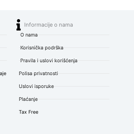
Informacije o nama
O nama
Korisnička podrška
Pravila i uslovi korišćenja
aje
Polisa privatnosti
Uslovi isporuke
Plaćanje
Tax Free