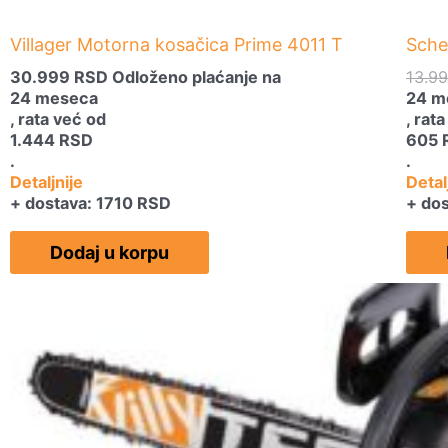
Villager Motorna kosačica Prime 4011 T
Sche
30.999
RSD
Odloženo plaćanje na
13.9
24 meseca
24 m
, rata već od
, rat
1.444
RSD
605
.
.
Detaljnije
Detal
+ dostava: 1710 RSD
+ do
Dodaj u korpu
Originalna
Trenutna
cena
cena
je
je:
bila:
9.999 RSD.
14.990 RSD.