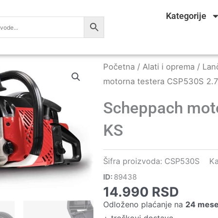
Kategorije
Početna
/
Alati i oprema
/
Lan
motorna testera CSP530S 2.
Scheppach moto
KS
Šifra proizvoda:
CSP530S
Ka
ID:
89438
14.990
RSD
Odloženo plaćanje na
24 mes