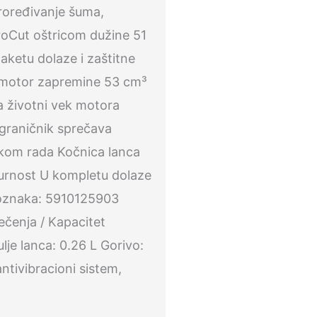
roređivanje šuma,
roCut oštricom dužine 51
paketu dolaze i zaštitne
ki motor zapremine 53 cm³
a životni vek motora
 graničnik sprečava
kom rada Kočnica lanca
gurnost U kompletu dolaze
 oznaka: 5910125903
ečenja / Kapacitet
lje lanca: 0.26 L Gorivo:
ntivibracioni sistem,