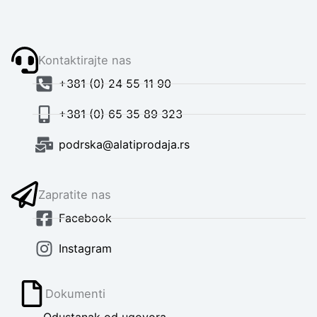
Kontaktirajte nas
+381 (0) 24 55 11 90
+381 (0) 65 35 89 323
podrska@alatiprodaja.rs
Zapratite nas
Facebook
Instagram
Dokumenti
Odustanak od ugovora