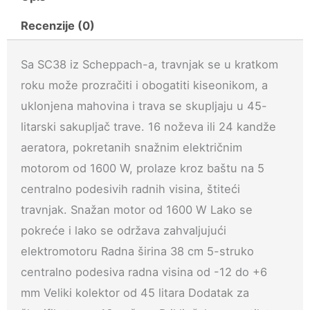
količina
Recenzije (0)
Sa SC38 iz Scheppach-a, travnjak se u kratkom
roku može prozračiti i obogatiti kiseonikom, a
uklonjena mahovina i trava se skupljaju u 45-
litarski sakupljač trave. 16 noževa ili 24 kandže
aeratora, pokretanih snažnim električnim
motorom od 1600 W, prolaze kroz baštu na 5
centralno podesivih radnih visina, štiteći
travnjak. Snažan motor od 1600 W Lako se
pokreće i lako se održava zahvaljujući
elektromotoru Radna širina 38 cm 5-struko
centralno podesiva radna visina od -12 do +6
mm Veliki kolektor od 45 litara Dodatak za