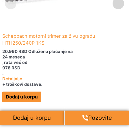
Scheppach motorni trimer za živu ogradu
HTH250/240P 1KS
20.990
RSD
Odloženo plaćanje na
24 meseca
, rata već od
978
RSD
.
Detaljnije
+ troškovi dostave.
Dodaj u korpu
Dodaj u korpu
Pozovite