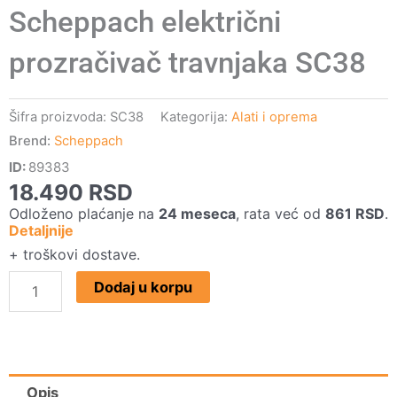
Scheppach električni
prozračivač travnjaka SC38
Šifra proizvoda:
SC38
Kategorija:
Alati i oprema
Brend:
Scheppach
ID:
89383
18.490
RSD
Odloženo plaćanje na
24 meseca
, rata već od
861
RSD
.
Detaljnije
+ troškovi dostave.
Scheppach
Dodaj u korpu
električni
prozračivač
travnjaka
SC38
Opis