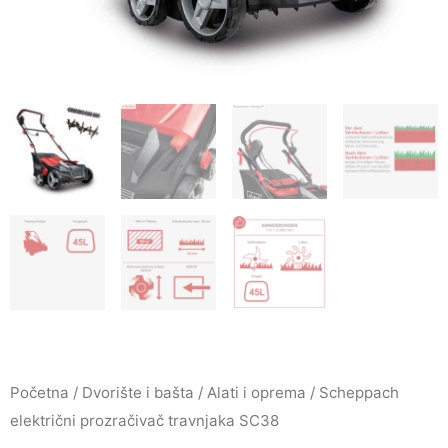
Početna
/
Dvorište i bašta
/
Alati i oprema
/ Scheppach
električni prozračivač travnjaka SC38