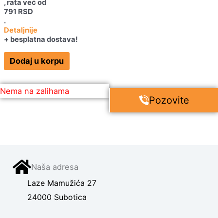
, rata već od
791
RSD
.
Detaljnije
+ besplatna dostava!
Dodaj u korpu
Nema na zalihama
Pozovite
Naša adresa
Laze Mamužića 27
24000 Subotica