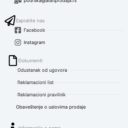
podrska@alatiprodaja.rs
Zapratite nas
Facebook
Instagram
Dokumenti
Odustanak od ugovora
Reklamacioni list
Reklamacioni pravilnik
Obaveštenje o uslovima prodaje
Informacije o nama