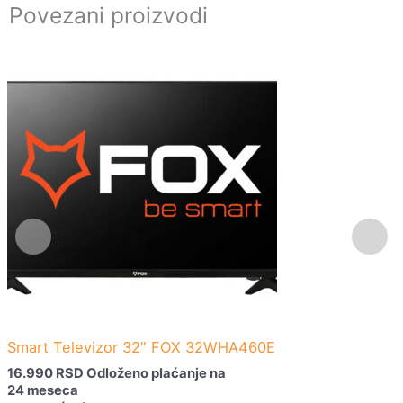
Povezani proizvodi
Smart Televizor 32″ FOX 32WHA460E
16.990
RSD
Odloženo plaćanje na
24 meseca