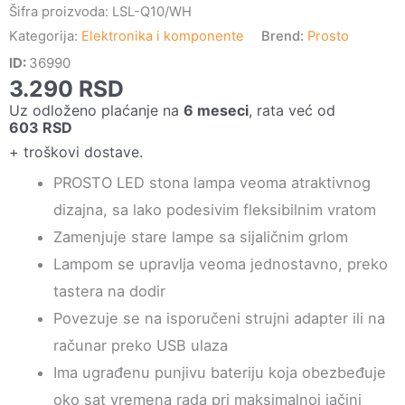
Šifra proizvoda:
LSL-Q10/WH
Kategorija:
Elektronika i komponente
Brend:
Prosto
ID:
36990
3.290
RSD
Uz odloženo plaćanje na
6 meseci
, rata već od
603
RSD
+ troškovi dostave.
PROSTO LED stona lampa veoma atraktivnog
dizajna, sa lako podesivim fleksibilnim vratom
Zamenjuje stare lampe sa sijaličnim grlom
Lampom se upravlja veoma jednostavno, preko
tastera na dodir
Povezuje se na isporučeni strujni adapter ili na
računar preko USB ulaza
Ima ugrađenu punjivu bateriju koja obezbeđuje
oko sat vremena rada pri maksimalnoj jačini