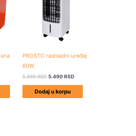
bila:
5.490 RSD.
5.999 RSD.
osna
PROSTO rashladni uređaj
80W
5.999
RSD
5.490
RSD
Dodaj u korpu