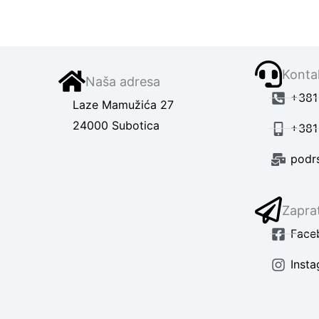
Kontak
Naša adresa
+381 
Laze Mamužića 27
24000 Subotica
+381
podr
Zaprat
Face
Inst