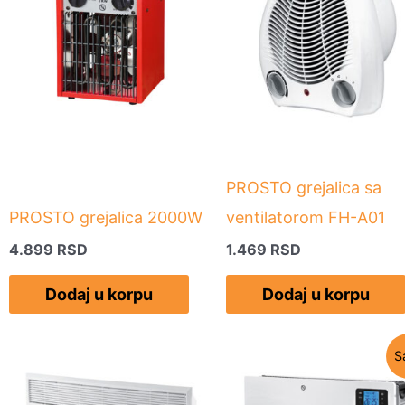
PROSTO grejalica sa
PROSTO grejalica 2000W
ventilatorom FH-A01
4.899
RSD
1.469
RSD
Dodaj u korpu
Dodaj u korpu
Originalna
Tre
S
cena
cen
je
je: