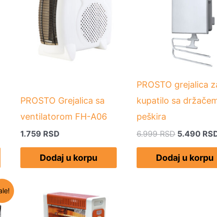
6.999 RSD
PROSTO grejalica z
PROSTO Grejalica sa
kupatilo sa držače
ventilatorom FH-A06
peškira
1.759
RSD
6.999
RSD
5.490
RS
Dodaj u korpu
Dodaj u korpu
nutna
ale!
a