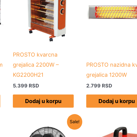
90 RSD.
PROSTO kvarcna
om
grejalica 2200W –
PROSTO nazidna k
KG2200H21
grejalica 1200W
5.399
RSD
2.799
RSD
Dodaj u korpu
Dodaj u korpu
Originalna
Trenutna
Sale!
cena
cena
je
je: