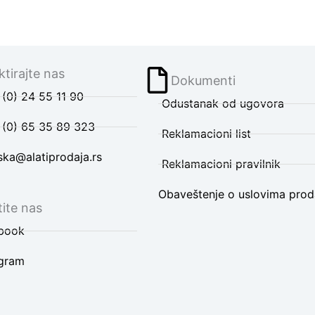
tirajte nas
Dokumenti
(0) 24 55 11 90
Odustanak od ugovora
 (0) 65 35 89 323
Reklamacioni list
ska@alatiprodaja.rs
Reklamacioni pravilnik
Obaveštenje o uslovima prod
ite nas
book
agram