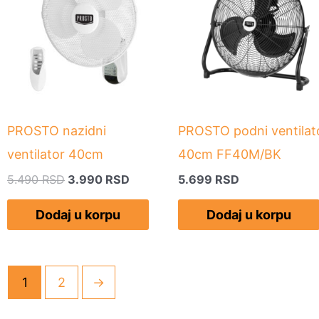
bila:
3.990 RSD.
5.490 RSD.
PROSTO nazidni
PROSTO podni ventilat
ventilator 40cm
40cm FF40M/BK
5.490
RSD
3.990
RSD
5.699
RSD
Dodaj u korpu
Dodaj u korpu
1
2
→