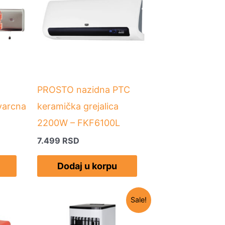
PROSTO nazidna PTC
varcna
keramička grejalica
2200W – FKF6100L
7.499
RSD
Dodaj u korpu
Originalna
Trenutna
Sale!
cena
cena
je
je: