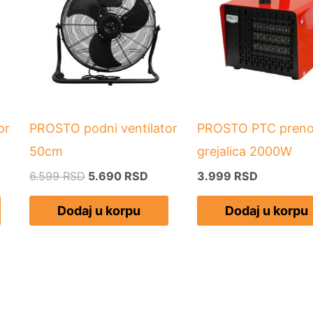
bila:
5.690 RSD.
6.599 RSD.
or
PROSTO podni ventilator
PROSTO PTC pren
50cm
grejalica 2000W
6.599
RSD
5.690
RSD
3.999
RSD
Dodaj u korpu
Dodaj u korpu