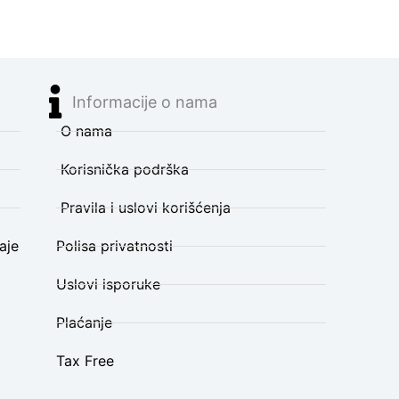
Informacije o nama
O nama
Korisnička podrška
Pravila i uslovi korišćenja
aje
Polisa privatnosti
Uslovi isporuke
Plaćanje
Tax Free