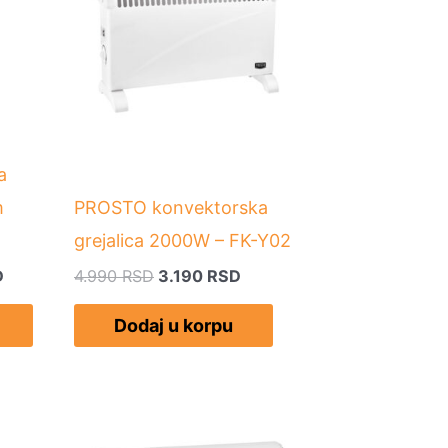
.
4.990 RSD.
a
m
PROSTO konvektorska
grejalica 2000W – FK-Y02
D
4.990
RSD
3.190
RSD
Dodaj u korpu