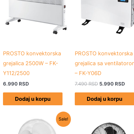
bila:
5.9
7.490 RSD.
PROSTO konvektorska
PROSTO konvektorska
grejalica 2500W – FK-
grejalica sa ventilator
Y112/2500
– FK-Y06D
6.990
RSD
7.490
RSD
5.990
RSD
Dodaj u korpu
Dodaj u korpu
Originalna
Trenutna
Sale!
cena
cena
je
je: