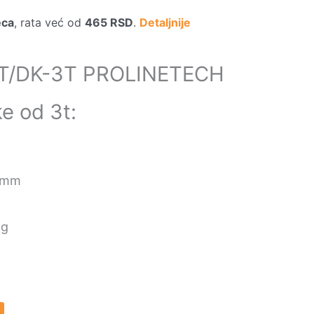
eca
, rata već od
465
RSD
.
Detaljnije
PLT/DK-3T PROLINETECH
ke od 3t:
40mm
kg