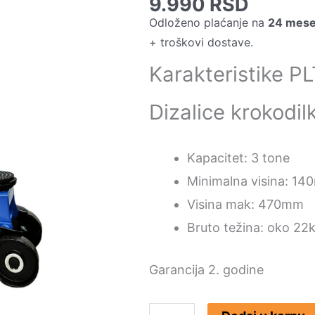
9.990
RSD
Odloženo plaćanje na
24 mes
+ troškovi dostave.
Karakteristike 
Dizalice krokodil
Kapacitet: 3 tone
Minimalna visina: 1
Visina mak: 470mm
Bruto težina: oko 22
Garancija 2. godine
PLT/DK-