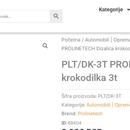
Kategorije
Početna
/
Automobili | Oprema 
PROLINETECH Dizalica krokod
PLT/DK-3T PRO
krokodilka 3t
Šifra proizvoda:
PLT/DK-3T
Kategorije:
Automobili | Oprema
Brend:
Prolinetech
ID:
69404