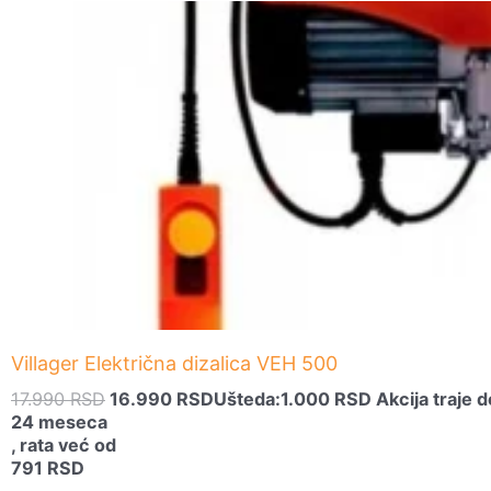
Originalna
Trenutna
cena
cena
je
je:
bila:
16.990 RSD.
17.990 RSD.
Villager Električna dizalica VEH 500
17.990
RSD
16.990
RSD
Ušteda:
1.000
RSD
Akcija traje d
24 meseca
, rata već od
791
RSD
.