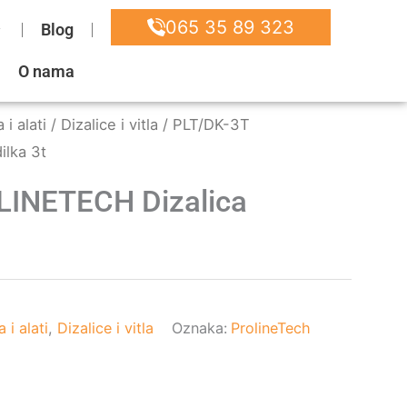
065 35 89 323
Blog
O nama
i alati
/
Dizalice i vitla
/ PLT/DK-3T
ilka 3t
LINETECH Dizalica
 i alati
,
Dizalice i vitla
Oznaka:
ProlineTech