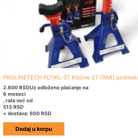
PROLINETECH PLT/KL-3T Klocne 3T (PAR) podmeta
2.800
RSD
Uz odloženo plaćanje na
6 meseci
, rata već od
513
RSD
+ dostava: 600 RSD
Dodaj u korpu