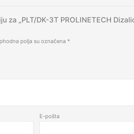
nziju za „PLT/DK-3T PROLINETECH Dizali
phodna polja su označena
*
E-pošta