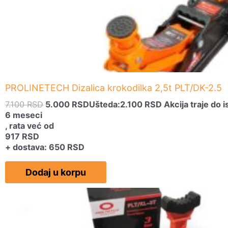
PROLINETECH Dizalica krokodilka 2,5t PLT/DK-2.5
7.100
RSD
5.000
RSD
Ušteda:
2.100
RSD
Akcija traje do i
6 meseci
, rata već od
917
RSD
+ dostava: 650 RSD
Dodaj u korpu