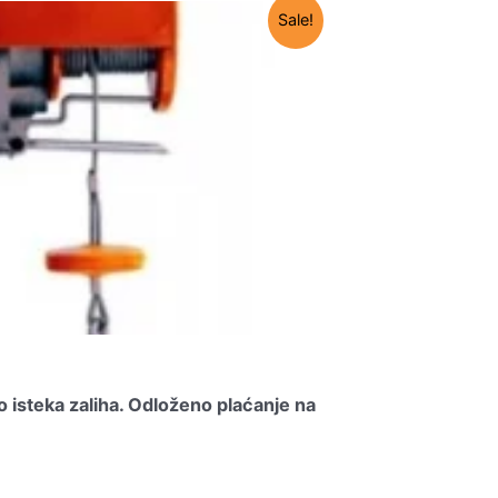
Sale!
o isteka zaliha.
Odloženo plaćanje na