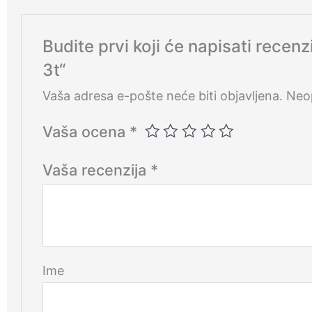
Budite prvi koji će napisati rece
3t“
Vaša adresa e-pošte neće biti objavljena.
Neo
Vaša ocena
*
Vaša recenzija
*
Ime