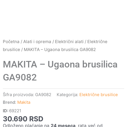
Početna
/
Alati i oprema
/
Električni alati
/
Električne
brusilice
/ MAKITA – Ugaona brusilica GA9082
MAKITA – Ugaona brusilica
GA9082
Šifra proizvoda:
GA9082
Kategorija:
Električne brusilice
Brend:
Makita
ID:
69221
30.690
RSD
Odloženo plaćanje na
24 meseca
, rata već od