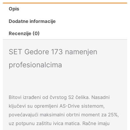
173
Opis
ProLineTech
Dodatne informacije
-
Recenzije (0)
PROFI
količina
SET Gedore 173 namenjen
profesionalcima
Bitovi izrađeni od čvrstog S2 čelika. Nasadni
ključevi su opremljeni AS-Drive sistemom,
povećavajući maksimalni obrtni moment za 25%,
uz potpunu zaštitu ivica matica. Račne imaju