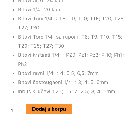
Bitovi 5/16″ 24 kom
Bitovi 1/4″ 20 kom
Bitovi Torx 1/4″ : T8; T9; T10; T15; T20; T25;
T27; T30
Bitovi Torx 1/4″ sa rupom: T8; T9; T10; T15;
T20; T25; T27; T30
Bitovi krstasti 1/4″ : PZ0; Pz1; Pz2; PH0; Ph1;
Ph2
Bitovi ravni 1/4″ : 4; 5.5; 6,5; 7mm
Bitovi šestougaoni 1/4″ : 3; 4; 5; 6mm
Inbus ključevi 1.25; 1.5; 2; 2.5; 3; 4; 5mm
Gedore
Dodaj u korpu
173
delova
PLTP/SS-