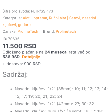
Šifra proizvoda:
PLTP/SS-173
Kategorije:
Alati i oprema
,
Ručni alat | Setovi, nasadni
ključevi, gedore
Oznaka:
ProlineTech
Brend:
Prolinetech
ID:
70635
11.500
RSD
Odloženo plaćanje na
24 meseca
, rata već od
536
RSD
.
Detaljnije
+ dostava: 900 RSD
Sadržaj:
Nasadni ključevi 1/2″ (38mm): 10; 11; 12; 13; 14;
15; 17; 19; 20; 21; 22; 24
Nasadni ključevi 1/2″ (42mm): 27; 30; 32
Nasadni ključevi dugi 1/2″ (76mm): 16; 17; 18;