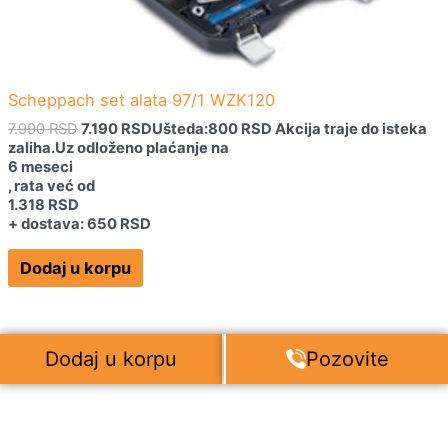
Scheppach set alata 97/1 WZK120
7.990
RSD
7.190
RSD
Ušteda:
800
RSD
Akcija traje do isteka
zaliha.
Uz odloženo plaćanje na
6 meseci
, rata već od
1.318
RSD
+ dostava: 650 RSD
Dodaj u korpu
Dodaj u korpu
Pozovite