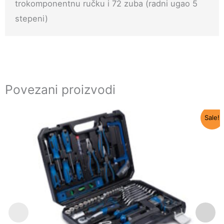
trokomponentnu ručku i 72 zuba (radni ugao 5
stepeni)
Povezani proizvodi
Originalna
Trenutna
Sale!
cena
cena
je
je:
bila:
7.190 RSD.
7.990 RSD.