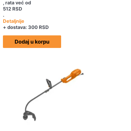
, rata već od
512
RSD
.
Detaljnije
+ dostava: 300 RSD
Dodaj u korpu