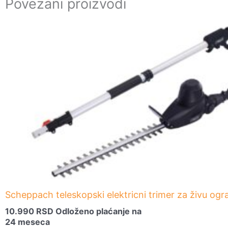
Povezani proizvodi
Scheppach teleskopski elektricni trimer za živu o
10.990
RSD
Odloženo plaćanje na
24 meseca