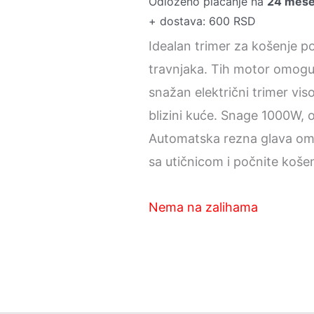
Odloženo plaćanje na
24 mes
+ dostava: 600 RSD
Idealan trimer za košenje po
travnjaka. Tih motor omogu
snažan električni trimer vis
blizini kuće. Snage 1000W, 
Automatska rezna glava omo
sa utičnicom i počnite košen
Nema na zalihama