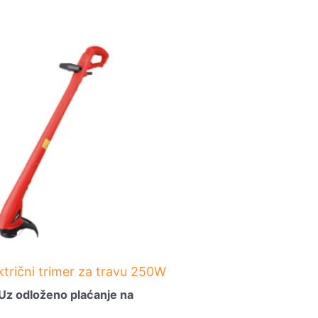
ktrični trimer za travu 250W
Uz odloženo plaćanje na