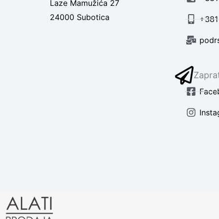
Laze Mamužića 27
24000 Subotica
+381
podr
Zaprat
Face
Inst