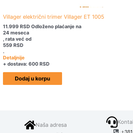
Villager električni trimer Villager ET 1005
11.999
RSD
Odloženo plaćanje na
24 meseca
, rata već od
559
RSD
.
Detaljnije
+ dostava: 600 RSD
Dodaj u korpu
Kontak
Naša adresa
+381 