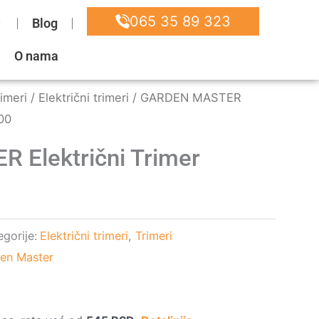
065 35 89 323
Blog
O nama
imeri
/
Električni trimeri
/ GARDEN MASTER
00
Električni Trimer
gorije:
Električni trimeri
,
Trimeri
en Master