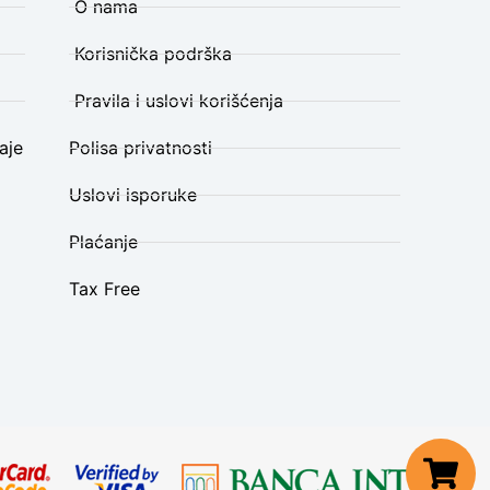
O nama
Korisnička podrška
Pravila i uslovi korišćenja
aje
Polisa privatnosti
Uslovi isporuke
Plaćanje
Tax Free