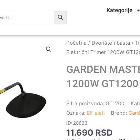
Kategorije
Početna
/
Dvorište i bašta
/
Tr
Električni Trimer 1200W GT12
GARDEN MASTER 
1200W GT1200
Šifra proizvoda:
GT1200
Kate
Oznaka:
BF alati
Brend:
Gard
ID:
28823
11.690
RSD