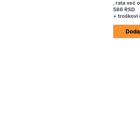
, rata već 
586
RSD
+ troškovi
Dodaj