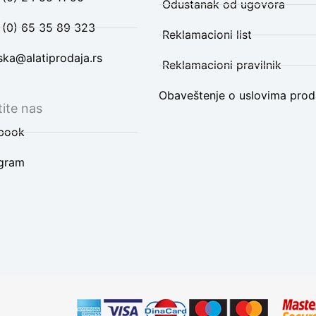
Odustanak od ugovora
 (0) 65 35 89 323
Reklamacioni list
ska@alatiprodaja.rs
Reklamacioni pravilnik
Obaveštenje o uslovima prod
ite nas
book
agram