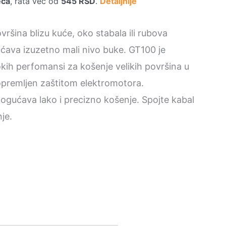
eca
, rata već od
545
RSD
.
Detaljnije
vršina blizu kuće, oko stabala ili rubova
ćava izuzetno mali nivo buke. GT100 je
okih perfomansi za košenje velikih površina u
opremljen zaštitom elektromotora.
gućava lako i precizno košenje. Spojte kabal
je.