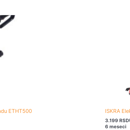
gradu ETHT500
ISKRA Ele
3.199
RSD
6 meseci