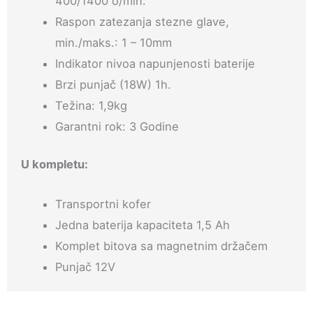
400/1400 o/min.
Raspon zatezanja stezne glave,
min./maks.: 1 – 10mm
Indikator nivoa napunjenosti baterije
Brzi punjač (18W) 1h.
Težina: 1,9kg
Garantni rok: 3 Godine
U kompletu:
Transportni kofer
Jedna baterija kapaciteta 1,5 Ah
Komplet bitova sa magnetnim držačem
Punjač 12V