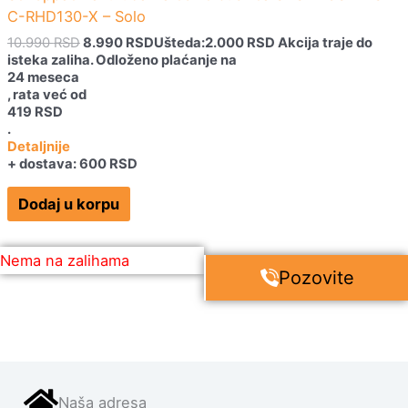
C-RHD130-X – Solo
10.990
RSD
8.990
RSD
Ušteda:
2.000
RSD
Akcija traje do
isteka zaliha.
Odloženo plaćanje na
24 meseca
, rata već od
419
RSD
.
Detaljnije
+ dostava: 600 RSD
Dodaj u korpu
Nema na zalihama
Pozovite
Naša adresa