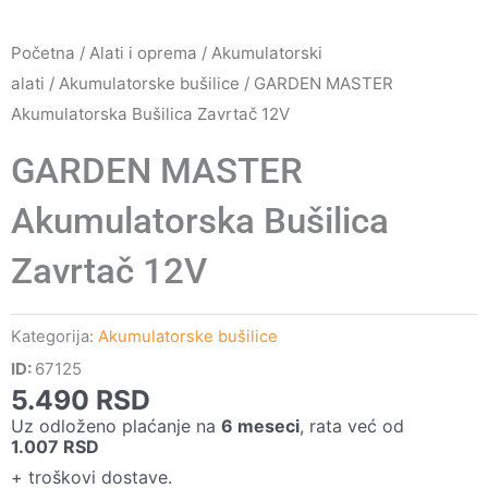
Početna
/
Alati i oprema
/
Akumulatorski
alati
/
Akumulatorske bušilice
/ GARDEN MASTER
Akumulatorska Bušilica Zavrtač 12V
GARDEN MASTER
Akumulatorska Bušilica
Zavrtač 12V
Kategorija:
Akumulatorske bušilice
ID:
67125
5.490
RSD
Uz odloženo plaćanje na
6 meseci
, rata već od
1.007
RSD
+ troškovi dostave.