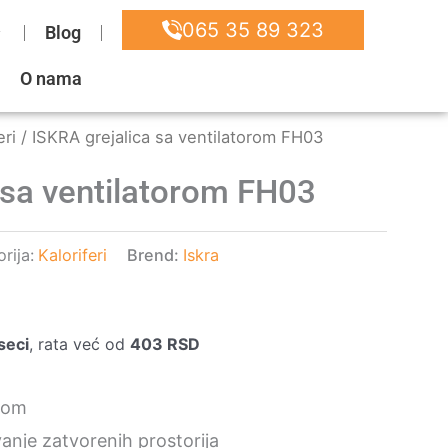
065 35 89 323
Blog
O nama
eri
/ ISKRA grejalica sa ventilatorom FH03
 sa ventilatorom FH03
rija:
Kaloriferi
Brend:
Iskra
seci
, rata već od
403
RSD
orom
nje zatvorenih prostorija