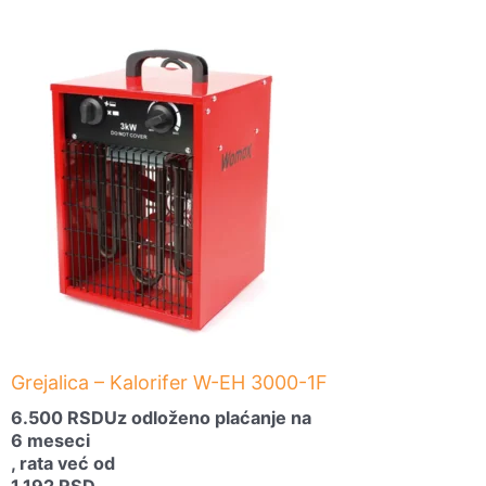
Grejalica – Kalorifer W-EH 3000-1F
6.500
RSD
Uz odloženo plaćanje na
6 meseci
, rata već od