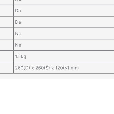
Da
Da
Ne
Ne
1.1 kg
260(D) x 260(Š) x 120(V) mm