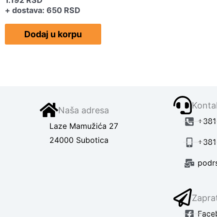
1.192
RSD
+ dostava: 650 RSD
Dodaj u korpu
Kontak
Naša adresa
+381 
Laze Mamužića 27
24000 Subotica
+381
podr
Zaprat
Face