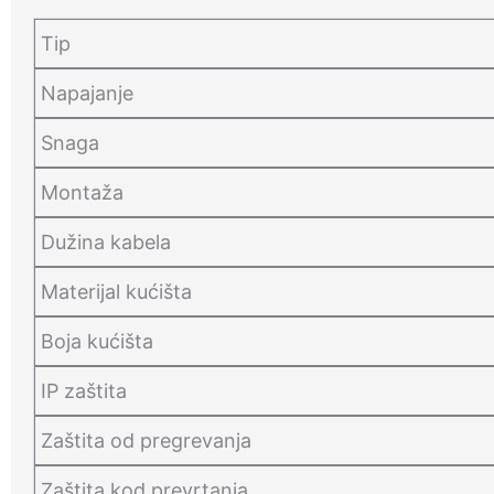
Tip
Napajanje
Snaga
Montaža
Dužina kabela
Materijal kućišta
Boja kućišta
IP zaštita
Zaštita od pregrevanja
Zaštita kod prevrtanja