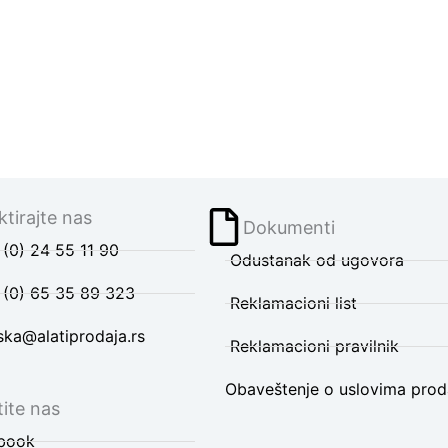
tirajte nas
Dokumenti
(0) 24 55 11 90
Odustanak od ugovora
 (0) 65 35 89 323
Reklamacioni list
ska@alatiprodaja.rs
Reklamacioni pravilnik
Obaveštenje o uslovima prod
ite nas
book