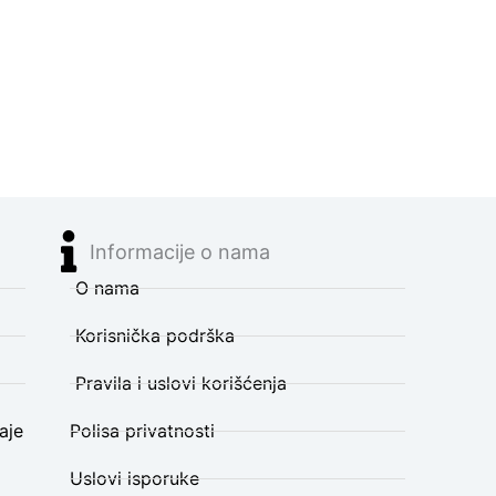
Informacije o nama
O nama
Korisnička podrška
Pravila i uslovi korišćenja
aje
Polisa privatnosti
Uslovi isporuke