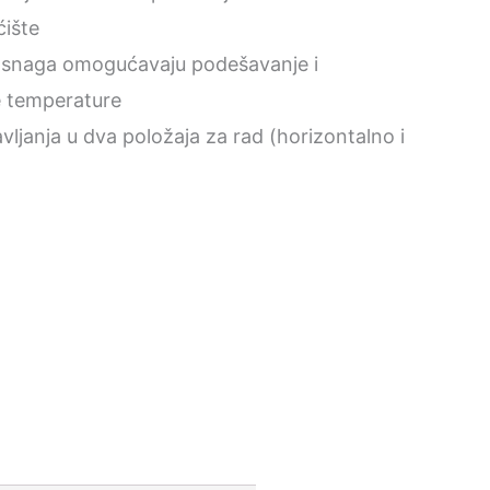
ćište
 snaga omogućavaju podešavanje i
e temperature
janja u dva položaja za rad (horizontalno i