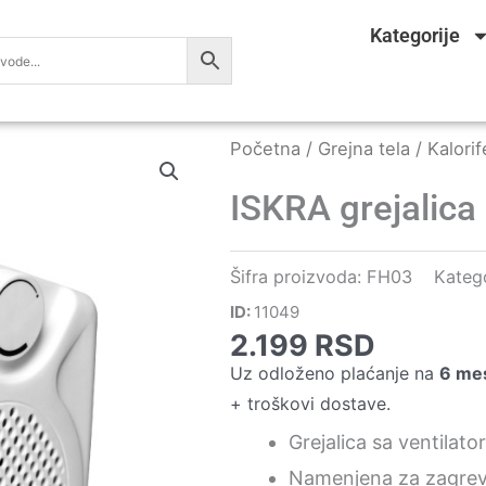
Kategorije
Početna
/
Grejna tela
/
Kalorif
ISKRA grejalica
Šifra proizvoda:
FH03
Katego
ID:
11049
2.199
RSD
Uz odloženo plaćanje na
6 me
+ troškovi dostave.
Grejalica sa ventilat
Namenjena za zagreva