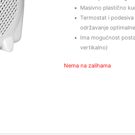
Masivno plastično ku
Termostat i podesiva
održavanje optimaln
Ima mogućnost postavl
vertikalno)
Nema na zalihama