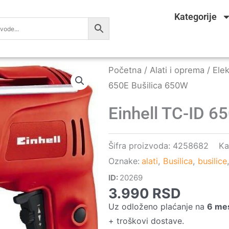
Kategorije
Početna
/
Alati i oprema
/
Elek
650E Bušilica 650W
Einhell TC-ID 6
Šifra proizvoda:
4258682
Ka
Oznake:
alati
,
Busilica
,
busilice
ID:
20269
3.990
RSD
Uz odloženo plaćanje na
6 me
+ troškovi dostave.