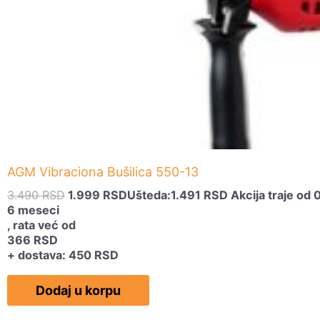
3.490 RSD.
AGM Vibraciona Bušilica 550-13
3.490
RSD
1.999
RSD
Ušteda:
1.491
RSD
Akcija traje od
6 meseci
, rata već od
366
RSD
+ dostava: 450 RSD
Dodaj u korpu