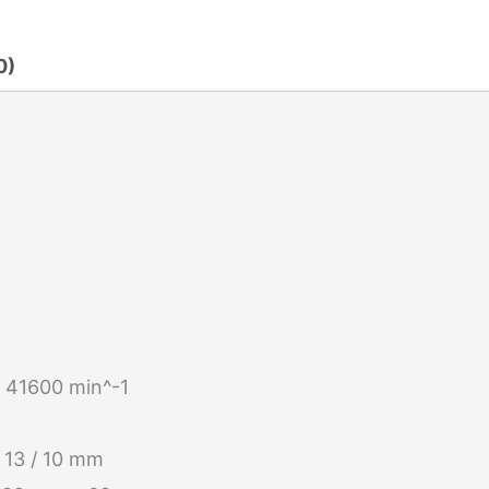
650E
0)
Bušilica
650W
količina
ri 41600 min^-1
/ 13 / 10 mm