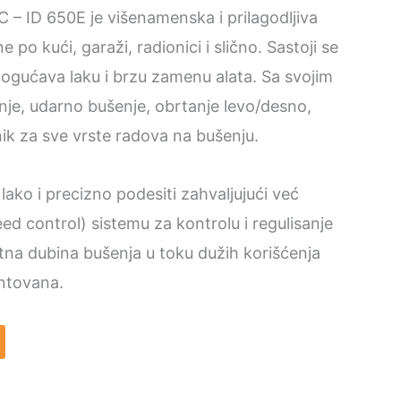
C – ID 650E je višenamenska i prilagodljiva
po kući, garaži, radionici i slično. Sastoji se
ogućava laku i brzu zamenu alata. Sa svojim
nje, udarno bušenje, obrtanje levo/desno,
nik za sve vrste radova na bušenju.
lako i precizno podesiti zahvaljujući već
ed control) sistemu za kontrolu i regulisanje
na dubina bušenja u toku dužih korišćenja
ntovana.