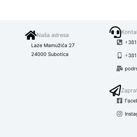
Kontak
Naša adresa
+381 
Laze Mamužića 27
24000 Subotica
+381
podr
Zaprat
Face
Inst