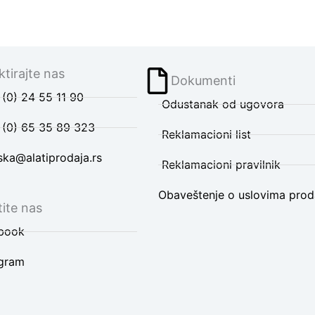
tirajte nas
Dokumenti
(0) 24 55 11 90
Odustanak od ugovora
 (0) 65 35 89 323
Reklamacioni list
ska@alatiprodaja.rs
Reklamacioni pravilnik
Obaveštenje o uslovima prod
ite nas
book
agram