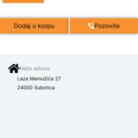
Dodaj u korpu
Pozovite
Naša adresa
Laze Mamužića 27
24000 Subotica