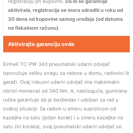
registraciju pri kupovini.
Da bi se garancija
aktivirala, registracija se mora odraditi u roku od
30 dana od kupovine samog uređaja (od datuma
na fiskalnom računu).
Aktivirajte garanciju ovde
Einhell TC-PW 340 pneumatski udarni odvijač
isporučuje veliku snagu za radove u domu, radionici ili
garaži. Ovaj robusni udarni odvijač ima maksimalni
obrtni momenat od 340 Nm. A, neklizajuća, gumirana
ručka garantuje da je bezbedan i udoban za rad u
svakoj situaciji. Sa radom u smeru suprotnom od
kazaljke na satu (jedan korak) i u smeru kazaljke na
satu (tri koraka), ovaj pneumatski udarni odvijač se