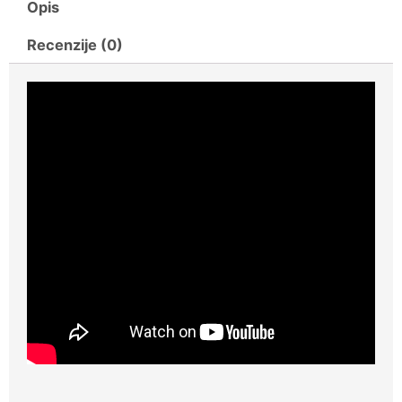
TC-
Opis
PW
Recenzije (0)
340
količina