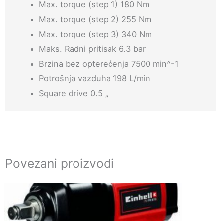
Max. torque (step 1) 180 Nm
Max. torque (step 2) 255 Nm
Max. torque (step 3) 340 Nm
Maks. Radni pritisak 6.3 bar
Brzina bez opterećenja 7500 min^-1
Potrošnja vazduha 198 L/min
Square drive 0.5 „
Povezani proizvodi