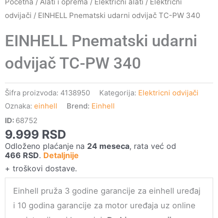
Početna
/
Alati i oprema
/
Električni alati
/
Elektricni
odvijači
/ EINHELL Pnematski udarni odvijač TC-PW 340
EINHELL Pnematski udarni
odvijač TC-PW 340
Šifra proizvoda:
4138950
Kategorija:
Elektricni odvijači
Oznaka:
einhell
Brend:
Einhell
ID:
68752
9.999
RSD
Odloženo plaćanje na
24 meseca
, rata već od
466
RSD
.
Detaljnije
+ troškovi dostave.
Einhell pruža 3 godine garancije za einhell uređaj
i 10 godina garancije za motor uređaja uz online