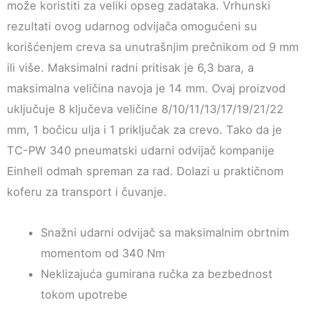
može koristiti za veliki opseg zadataka. Vrhunski
rezultati ovog udarnog odvijača omogućeni su
korišćenjem creva sa unutrašnjim prečnikom od 9 mm
ili više. Maksimalni radni pritisak je 6,3 bara, a
maksimalna veličina navoja je 14 mm. Ovaj proizvod
uključuje 8 ključeva veličine 8/10/11/13/17/19/21/22
mm, 1 bočicu ulja i 1 priključak za crevo. Tako da je
TC-PW 340 pneumatski udarni odvijač kompanije
Einhell odmah spreman za rad. Dolazi u praktičnom
koferu za transport i čuvanje.
Snažni udarni odvijač sa maksimalnim obrtnim
momentom od 340 Nm
Neklizajuća gumirana ručka za bezbednost
tokom upotrebe