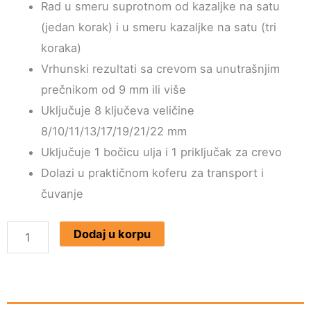
Rad u smeru suprotnom od kazaljke na satu
(jedan korak) i u smeru kazaljke na satu (tri
koraka)
Vrhunski rezultati sa crevom sa unutrašnjim
prečnikom od 9 mm ili više
Uključuje 8 ključeva veličine
8/10/11/13/17/19/21/22 mm
Uključuje 1 bočicu ulja i 1 priključak za crevo
Dolazi u praktičnom koferu za transport i
čuvanje
EINHELL
Dodaj u korpu
Pnematski
udarni
odvijač