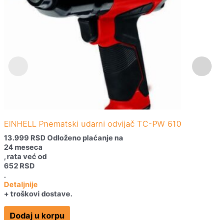
EINHELL Pnematski udarni odvijač TC-PW 610
13.999
RSD
Odloženo plaćanje na
24 meseca
, rata već od
652
RSD
.
Detaljnije
+ troškovi dostave.
Dodaj u korpu