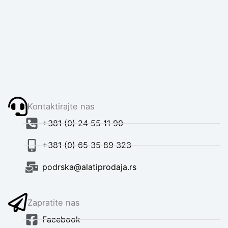
Kontaktirajte nas
+381 (0) 24 55 11 90
+381 (0) 65 35 89 323
podrska@alatiprodaja.rs
Zapratite nas
Facebook