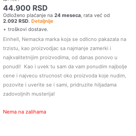
44.900
RSD
Odloženo plaćanje na
24 meseca
, rata već od
2.092
RSD
.
Detaljnije
+ troškovi dostave.
Einhell, Nemacka marka koja se odlicno pakazala na
trzistu, kao proizvodjac sa najmanje zamerki i
najkvalitetnijim proizvodima, od danas ponovo u
ponudi! Kao i uvek tu sam da vam ponudim najbolje
cene i najvecu strucnost oko proizvoda koje nudim,
pozovite i uverite se i sami, pridruzite hiljadama
zadovoljnih musterija!
Nema na zalihama