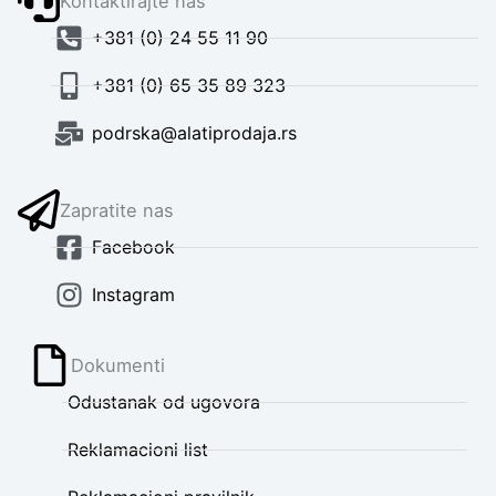
Kontaktirajte nas
+381 (0) 24 55 11 90
+381 (0) 65 35 89 323
podrska@alatiprodaja.rs
Zapratite nas
Facebook
Instagram
Dokumenti
Odustanak od ugovora
Reklamacioni list