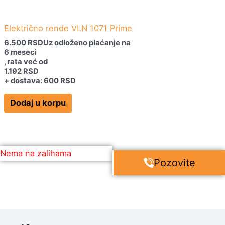
Električno rende VLN 1071 Prime
6.500
RSD
Uz odloženo plaćanje na
6 meseci
, rata već od
1.192
RSD
+ dostava: 600 RSD
Dodaj u korpu
Nema na zalihama
Pozovite