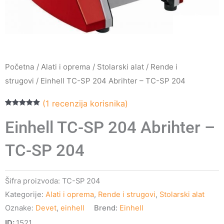
Početna
/
Alati i oprema
/
Stolarski alat
/
Rende i
strugovi
/ Einhell TC-SP 204 Abrihter – TC-SP 204
(
1
recenzija korisnika)
Ocenjeno
1
5.00
od 5 na
Einhell TC-SP 204 Abrihter –
osnovu
ocene kupca
TC-SP 204
Šifra proizvoda:
TC-SP 204
Kategorije:
Alati i oprema
,
Rende i strugovi
,
Stolarski alat
Oznake:
Devet
,
einhell
Brend:
Einhell
ID:
1521