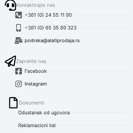
Kontaktirajte nas
+381 (0) 24 55 11 90
+381 (0) 65 35 89 323
podrska@alatiprodaja.rs
Zapratite nas
Facebook
Instagram
Dokumenti
Odustanak od ugovora
Reklamacioni list