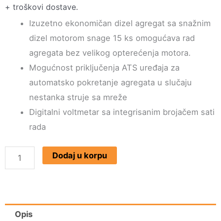
+ troškovi dostave.
Izuzetno ekonomičan dizel agregat sa snažnim
dizel motorom snage 15 ks omogućava rad
agregata bez velikog opterećenja motora.
Mogućnost priključenja ATS uređaja za
automatsko pokretanje agregata u slučaju
nestanka struje sa mreže
Digitalni voltmetar sa integrisanim brojačem sati
rada
Dizel
Dodaj u korpu
Trofazni
Agregat
KDE9500E-
3
Opis