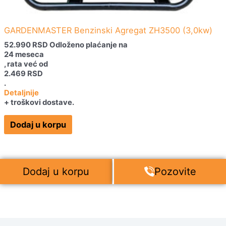
GARDENMASTER Benzinski Agregat ZH3500 (3,0kw)
52.990
RSD
Odloženo plaćanje na
24 meseca
, rata već od
2.469
RSD
.
Detaljnije
+ troškovi dostave.
Dodaj u korpu
Dodaj u korpu
Pozovite