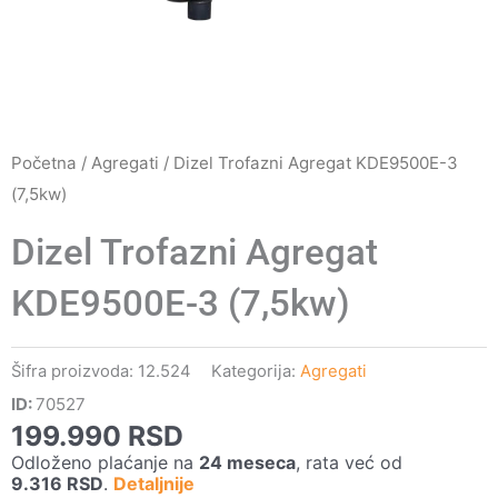
Početna
/
Agregati
/ Dizel Trofazni Agregat KDE9500E-3
(7,5kw)
Dizel Trofazni Agregat
KDE9500E-3 (7,5kw)
Šifra proizvoda:
12.524
Kategorija:
Agregati
ID:
70527
199.990
RSD
Odloženo plaćanje na
24 meseca
, rata već od
9.316
RSD
.
Detaljnije