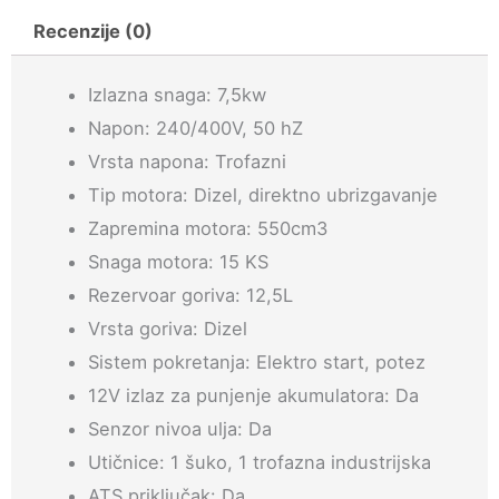
(7,5kw)
Recenzije (0)
količina
Izlazna snaga: 7,5kw
Napon: 240/400V, 50 hZ
Vrsta napona: Trofazni
Tip motora: Dizel, direktno ubrizgavanje
Zapremina motora: 550cm3
Snaga motora: 15 KS
Rezervoar goriva: 12,5L
Vrsta goriva: Dizel
Sistem pokretanja: Elektro start, potez
12V izlaz za punjenje akumulatora: Da
Senzor nivoa ulja: Da
Utičnice: 1 šuko, 1 trofazna industrijska
ATS priključak: Da