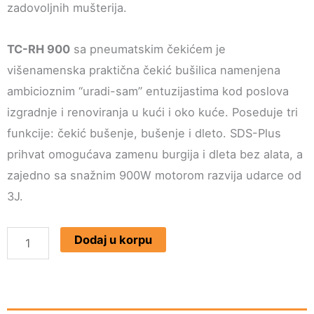
zadovoljnih mušterija.
TC-RH 900
sa pneumatskim čekićem je
višenamenska praktična čekić bušilica namenjena
ambicioznim “uradi-sam” entuzijastima kod poslova
izgradnje i renoviranja u kući i oko kuće. Poseduje tri
funkcije: čekić bušenje, bušenje i dleto. SDS-Plus
prihvat omogućava zamenu burgija i dleta bez alata, a
zajedno sa snažnim 900W motorom razvija udarce od
3J.
Einhell
Dodaj u korpu
Čekić
bušilica
RT-