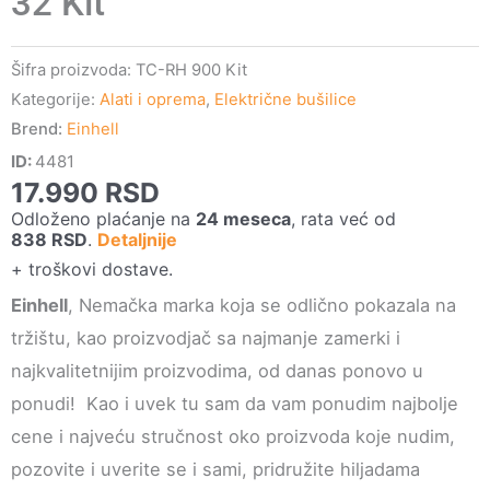
32 Kit
Šifra proizvoda:
TC-RH 900 Kit
Kategorije:
Alati i oprema
,
Električne bušilice
Brend:
Einhell
ID:
4481
17.990
RSD
Odloženo plaćanje na
24 meseca
, rata već od
838
RSD
.
Detaljnije
+ troškovi dostave.
Einhell
, Nemačka marka koja se odlično pokazala na
tržištu, kao proizvodjač sa najmanje zamerki i
najkvalitetnijim proizvodima, od danas ponovo u
ponudi! Kao i uvek tu sam da vam ponudim najbolje
cene i najveću stručnost oko proizvoda koje nudim,
pozovite i uverite se i sami, pridružite hiljadama