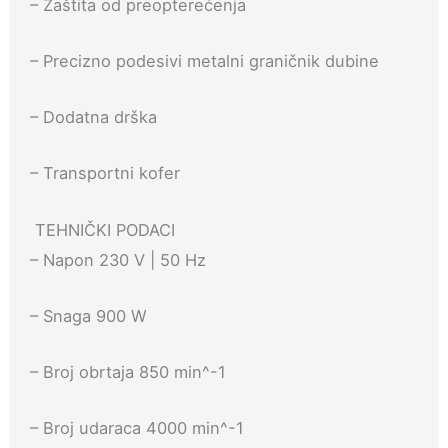
– Zaštita od preopterećenja
– Precizno podesivi metalni graničnik dubine
– Dodatna drška
– Transportni kofer
TEHNIČKI PODACI
– Napon 230 V | 50 Hz
– Snaga 900 W
– Broj obrtaja 850 min^-1
– Broj udaraca 4000 min^-1