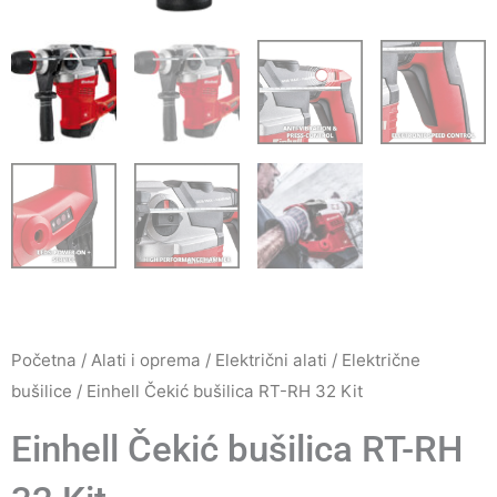
Početna
/
Alati i oprema
/
Električni alati
/
Električne
bušilice
/ Einhell Čekić bušilica RT-RH 32 Kit
Einhell Čekić bušilica RT-RH