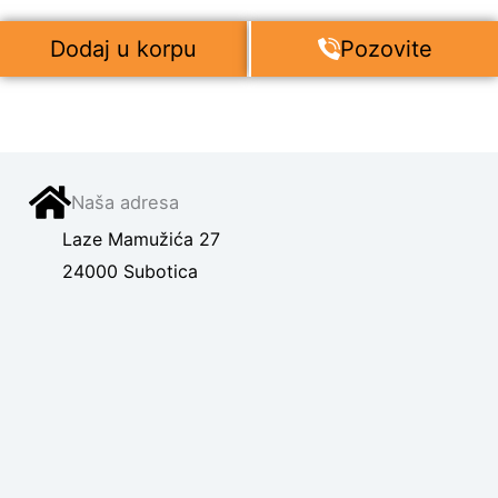
Dodaj u korpu
Pozovite
Naša adresa
Laze Mamužića 27
24000 Subotica