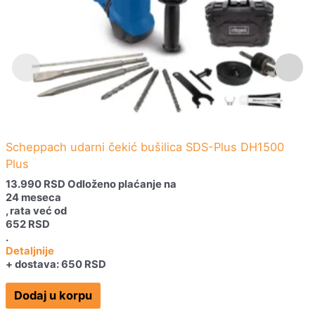
Scheppach udarni čekić bušilica SDS-Plus DH1500
Plus
13.990
RSD
Odloženo plaćanje na
24 meseca
, rata već od
652
RSD
.
Detaljnije
+ dostava: 650 RSD
Dodaj u korpu