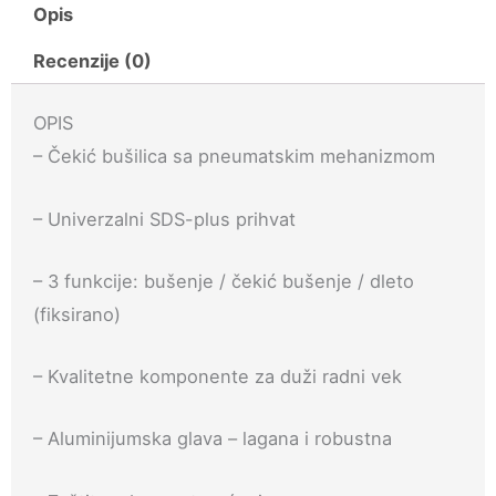
RH
Opis
32
Recenzije (0)
Kit
količina
OPIS
– Čekić bušilica sa pneumatskim mehanizmom
– Univerzalni SDS-plus prihvat
– 3 funkcije: bušenje / čekić bušenje / dleto
(fiksirano)
– Kvalitetne komponente za duži radni vek
– Aluminijumska glava – lagana i robustna