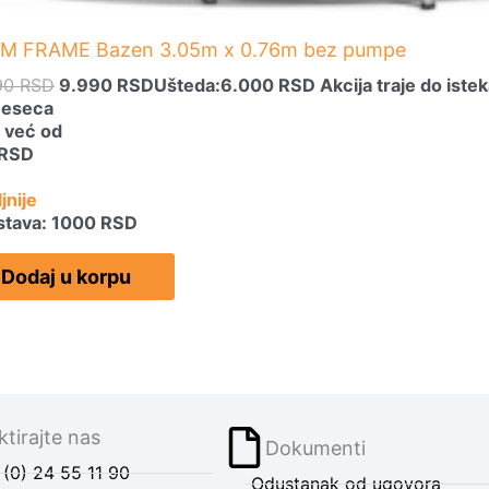
SM FRAME Bazen 3.05m x 0.76m bez pumpe
90
RSD
9.990
RSD
Ušteda:
6.000
RSD
Akcija traje do istek
meseca
a već od
RSD
jnije
stava: 1000 RSD
Dodaj u korpu
tirajte nas
Dokumenti
(0) 24 55 11 90
Odustanak od ugovora