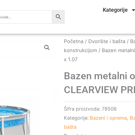
Kategorije
Početna
/
Dvorište i bašta
/
B
konstrukcijom
/ Bazen metal
x 1.07
Bazen metalni 
CLEARVIEW PRE
Šifra proizvoda:
78508
Kategorije:
Bazeni i oprema
,
Ba
bašta