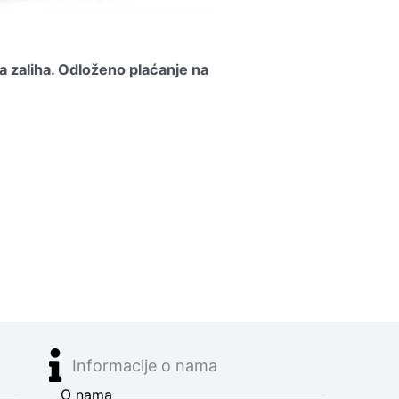
a zaliha.
Odloženo plaćanje na
Informacije o nama
O nama