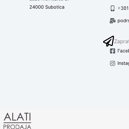
24000 Subotica
+381
podr
Zaprat
Face
Inst