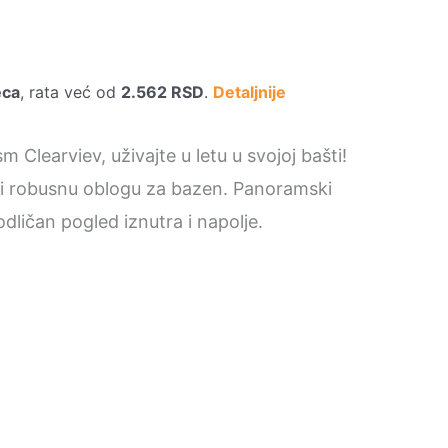
eca
, rata već od
2.562
RSD
.
Detaljnije
Clearviev, uživajte u letu u svojoj bašti!
 i robusnu oblogu za bazen. Panoramski
dličan pogled iznutra i napolje.