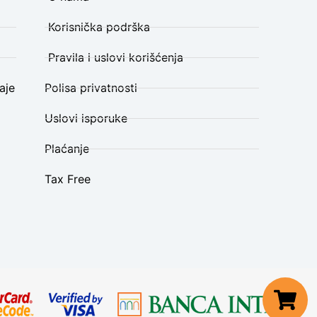
Korisnička podrška
Pravila i uslovi korišćenja
aje
Polisa privatnosti
Uslovi isporuke
Plaćanje
Tax Free