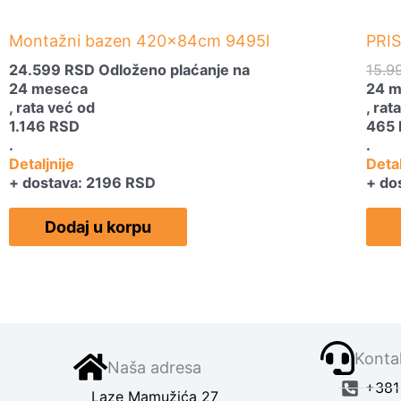
Montažni bazen 420x84cm 9495l
PRI
24.599
RSD
Odloženo plaćanje na
15.9
24 meseca
24 
, rata već od
, rat
1.146
RSD
465
.
.
Detaljnije
Detal
+ dostava: 2196 RSD
+ do
Dodaj u korpu
Kontak
Naša adresa
+381 
Laze Mamužića 27