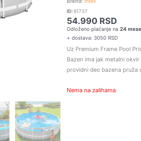
Brend:
Intex
ID:
81737
54.990
RSD
Odloženo plaćanje na
24 mes
+ dostava: 3050 RSD
Uz Premium Frame Pool Prism 
Bazen ima jak metalni okvir
providni deo bazena pruža o
Nema na zalihama