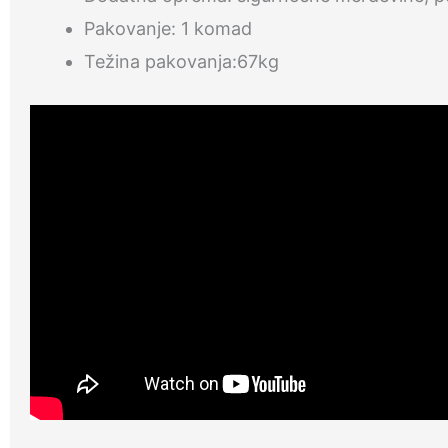
Pakovanje: 1 komad
Težina pakovanja:67kg