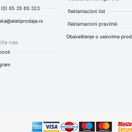
 (0) 65 35 89 323
Reklamacioni list
ska@alatiprodaja.rs
Reklamacioni pravilnik
Obaveštenje o uslovima prod
ite nas
book
agram