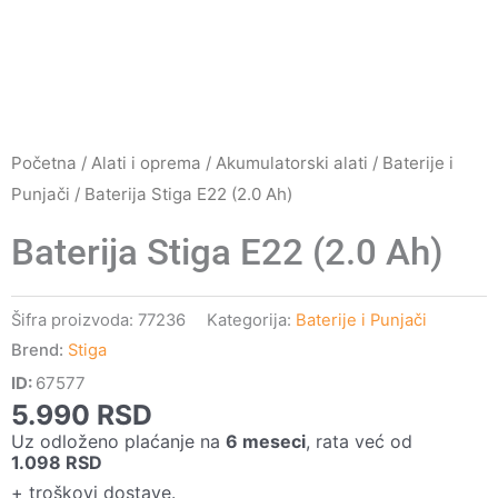
Početna
/
Alati i oprema
/
Akumulatorski alati
/
Baterije i
Punjači
/ Baterija Stiga E22 (2.0 Ah)
Baterija Stiga E22 (2.0 Ah)
Šifra proizvoda:
77236
Kategorija:
Baterije i Punjači
Brend:
Stiga
ID:
67577
5.990
RSD
Uz odloženo plaćanje na
6 meseci
, rata već od
1.098
RSD
+ troškovi dostave.