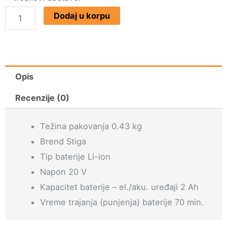
Baterija
Dodaj u korpu
Stiga
E22
(2.0
Ah)
Opis
količina
Recenzije (0)
Težina pakovanja 0.43 kg
Brend Stiga
Tip baterije Li-ion
Napon 20 V
Kapacitet baterije – el./aku. uređaji 2 Ah
Vreme trajanja (punjenja) baterije 70 min.