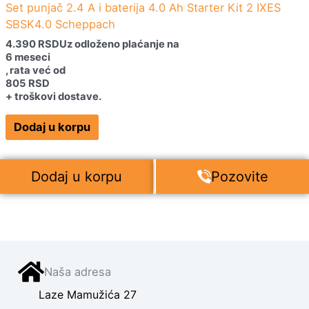
Set punjač 2.4 A i baterija 4.0 Ah Starter Kit 2 IXES
SBSK4.0 Scheppach
4.390
RSD
Uz odloženo plaćanje na
6 meseci
, rata već od
805
RSD
+ troškovi dostave.
Dodaj u korpu
Dodaj u korpu
Pozovite
Naša adresa
Laze Mamužića 27