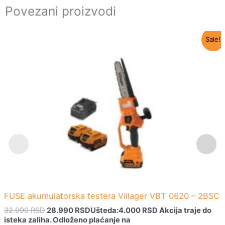
Povezani proizvodi
Originalna
Trenutna
Sale!
cena
cena
je
je:
bila:
28.990 RSD.
32.990 RSD.
FUSE akumulatorska testera Villager VBT 0620 – 2BSC
32.990
RSD
28.990
RSD
Ušteda:
4.000
RSD
Akcija traje do
isteka zaliha.
Odloženo plaćanje na