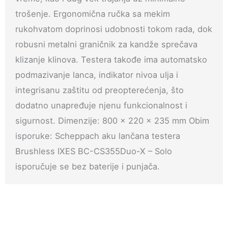
trošenje. Ergonomična ručka sa mekim
rukohvatom doprinosi udobnosti tokom rada, dok
robusni metalni graničnik za kandže sprečava
klizanje klinova. Testera takođe ima automatsko
podmazivanje lanca, indikator nivoa ulja i
integrisanu zaštitu od preopterećenja, što
dodatno unapređuje njenu funkcionalnost i
sigurnost. Dimenzije: 800 x 220 x 235 mm Obim
isporuke: Scheppach aku lančana testera
Brushless IXES BC-CS355Duo-X – Solo
isporučuje se bez baterije i punjača.