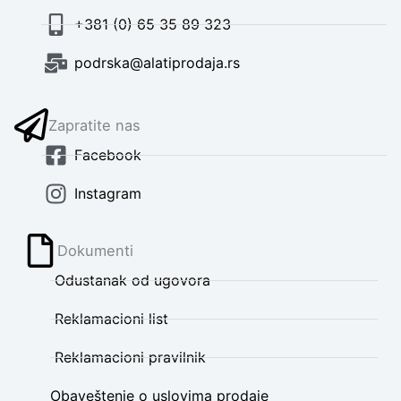
+381 (0) 65 35 89 323
podrska@alatiprodaja.rs
Zapratite nas
Facebook
Instagram
Dokumenti
Odustanak od ugovora
Reklamacioni list
Reklamacioni pravilnik
Obaveštenje o uslovima prodaje