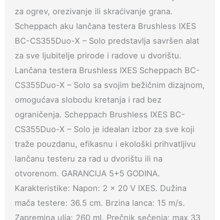
za ogrev, orezivanje ili skraćivanje grana.
Scheppach aku lančana testera Brushless IXES
BC-CS355Duo-X – Solo predstavlja savršen alat
za sve ljubitelje prirode i radove u dvorištu.
Lančana testera Brushless IXES Scheppach BC-
CS355Duo-X – Solo sa svojim bežičnim dizajnom,
omogućava slobodu kretanja i rad bez
ograničenja. Scheppach Brushless IXES BC-
CS355Duo-X – Solo je idealan izbor za sve koji
traže pouzdanu, efikasnu i ekološki prihvatljivu
lančanu testeru za rad u dvorištu ili na
otvorenom. GARANCIJA 5+5 GODINA.
Karakteristike: Napon: 2 x 20 V IXES. Dužina
mača testere: 36.5 cm. Brzina lanca: 15 m/s.
Zapremina ulja: 260 ml. Prečnik sečenja: max 33