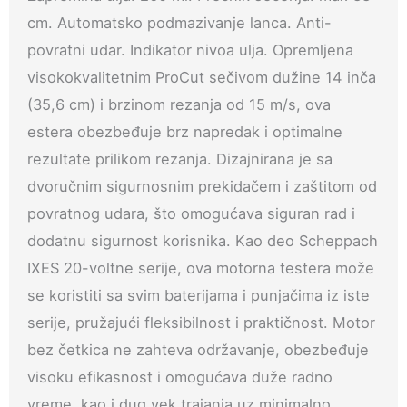
cm. Automatsko podmazivanje lanca. Anti-
povratni udar. Indikator nivoa ulja. Opremljena
visokokvalitetnim ProCut sečivom dužine 14 inča
(35,6 cm) i brzinom rezanja od 15 m/s, ova
estera obezbeđuje brz napredak i optimalne
rezultate prilikom rezanja. Dizajnirana je sa
dvoručnim sigurnosnim prekidačem i zaštitom od
povratnog udara, što omogućava siguran rad i
dodatnu sigurnost korisnika. Kao deo Scheppach
IXES 20-voltne serije, ova motorna testera može
se koristiti sa svim baterijama i punjačima iz iste
serije, pružajući fleksibilnost i praktičnost. Motor
bez četkica ne zahteva održavanje, obezbeđuje
visoku efikasnost i omogućava duže radno
vreme, kao i dug vek trajanja uz minimalno