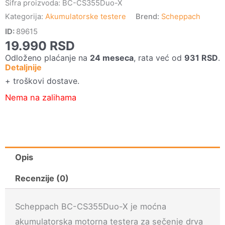
Šifra proizvoda:
BC-CS355Duo-X
Kategorija:
Akumulatorske testere
Brend:
Scheppach
ID:
89615
19.990
RSD
Odloženo plaćanje na
24 meseca
, rata već od
931
RSD
.
Detaljnije
+ troškovi dostave.
Nema na zalihama
Opis
Recenzije (0)
Scheppach BC-CS355Duo-X je moćna
akumulatorska motorna testera za sečenje drva