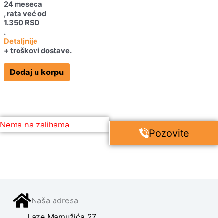
24 meseca
, rata već od
1.350
RSD
.
Detaljnije
+ troškovi dostave.
Dodaj u korpu
Nema na zalihama
Pozovite
Naša adresa
Laze Mamužića 27