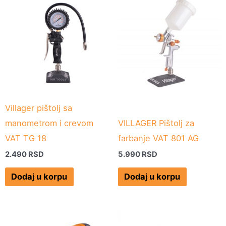
Villager pištolj sa
manometrom i crevom
VILLAGER Pištolj za
VAT TG 18
farbanje VAT 801 AG
2.490
RSD
5.990
RSD
Dodaj u korpu
Dodaj u korpu