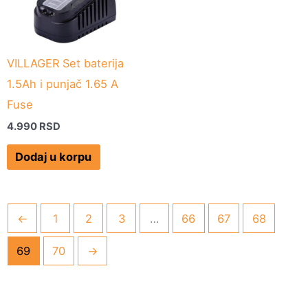
VILLAGER Set baterija
1.5Ah i punjač 1.65 A
Fuse
4.990
RSD
Dodaj u korpu
←
1
2
3
…
66
67
68
69
70
→