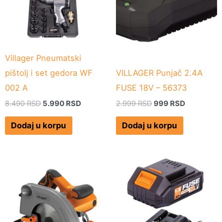
Villager Pneumatski
pištolj i set gedora WF
VILLAGER Punjač 2.4A
002 A
FUSE 18V – 56373
8.490
RSD
5.990
RSD
2.999
RSD
999
RSD
Dodaj u korpu
Dodaj u korpu