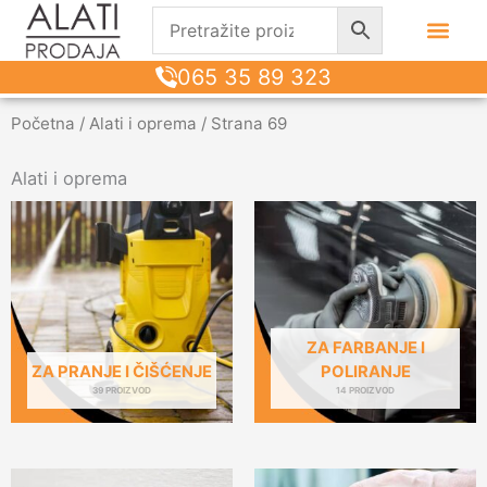
065 35 89 323
Početna
/
Alati i oprema
/ Strana 69
Alati i oprema
ZA FARBANJE I
ZA PRANJE I ČIŠĆENJE
POLIRANJE
39 PROIZVOD
14 PROIZVOD