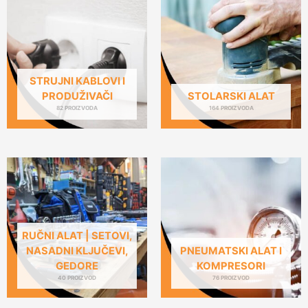
STRUJNI KABLOVI I
PRODUŽIVAČI
STOLARSKI ALAT
82 PROIZVODA
164 PROIZVODA
RUČNI ALAT | SETOVI,
NASADNI KLJUČEVI,
PNEUMATSKI ALAT I
GEDORE
KOMPRESORI
40 PROIZVOD
76 PROIZVOD