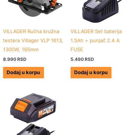
VILLAGER Ručna kružna
VILLAGER Set baterija
testera Villager VLP 1613,
1.5Ah + punjač 2.4 A
1300W, 165mm
FUSE
8.990
RSD
5.490
RSD
Dodaj u korpu
Dodaj u korpu