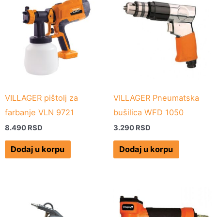
VILLAGER pištolj za
VILLAGER Pneumatska
farbanje VLN 9721
bušilica WFD 1050
8.490
RSD
3.290
RSD
Dodaj u korpu
Dodaj u korpu