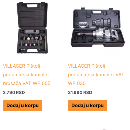
VILLAGER Pištolj
VILLAGER Pištolj
pneumatski komplet
pneumatski komplet VAT
brusača VAT WF 005
WF 030
2.790
RSD
31.990
RSD
Dodaj u korpu
Dodaj u korpu