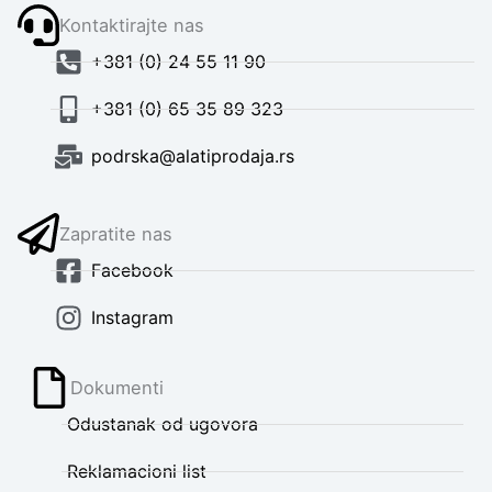
Kontaktirajte nas
+381 (0) 24 55 11 90
+381 (0) 65 35 89 323
podrska@alatiprodaja.rs
Zapratite nas
Facebook
Instagram
Dokumenti
Odustanak od ugovora
Reklamacioni list