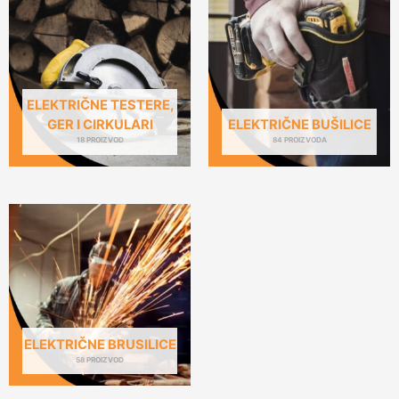
ELEKTRIČNE TESTERE,
GER I CIRKULARI
ELEKTRIČNE BUŠILICE
18 PROIZVOD
84 PROIZVODA
ELEKTRIČNE BRUSILICE
58 PROIZVOD