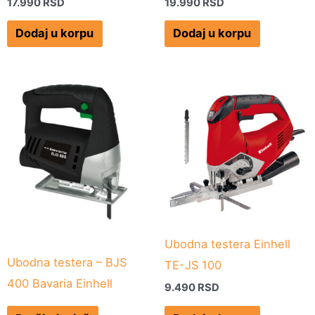
17.990
RSD
19.990
RSD
Dodaj u korpu
Dodaj u korpu
Ubodna testera Einhell
Ubodna testera – BJS
TE-JS 100
400 Bavaria Einhell
9.490
RSD