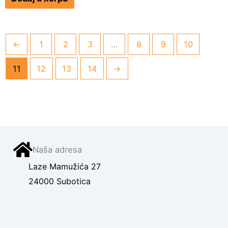
←
1
2
3
…
8
9
10
11
12
13
14
→
Naša adresa
Laze Mamužića 27
24000 Subotica