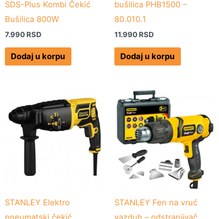
SDS-Plus Kombi Čekić
bušilica PHB1500 –
Bušilica 800W
80.010.1
7.990
RSD
11.990
RSD
Dodaj u korpu
Dodaj u korpu
STANLEY Elektro
STANLEY Fen na vruć
pneumatski čekić
vazduh – odstranjivač