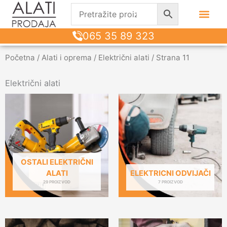
065 35 89 323
Početna
/
Alati i oprema
/
Električni alati
/ Strana 11
Električni alati
OSTALI ELEKTRIČNI
ALATI
ELEKTRICNI ODVIJAČI
29 PROIZVOD
7 PROIZVOD