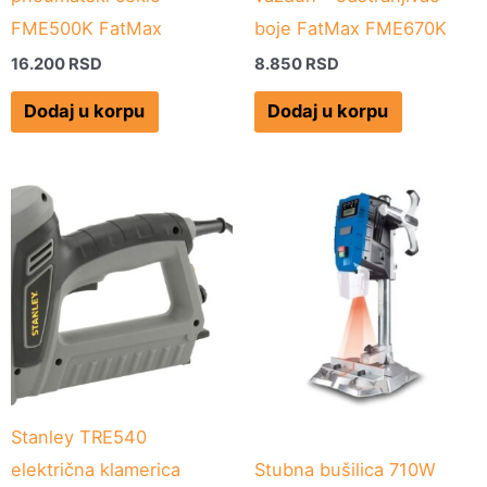
FME500K FatMax
boje FatMax FME670K
16.200
RSD
8.850
RSD
Dodaj u korpu
Dodaj u korpu
Stanley TRE540
električna klamerica
Stubna bušilica 710W