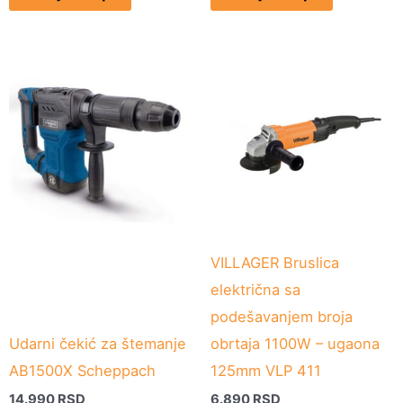
VILLAGER Bruslica
električna sa
podešavanjem broja
Udarni čekić za štemanje
obrtaja 1100W – ugaona
AB1500X Scheppach
125mm VLP 411
14.990
RSD
6.890
RSD