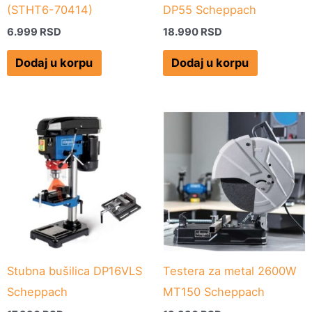
(STHT6-70414)
DP55 Scheppach
6.999
RSD
18.990
RSD
Dodaj u korpu
Dodaj u korpu
Stubna bušilica DP16VLS
Testera za metal 2600W
Scheppach
MT150 Scheppach