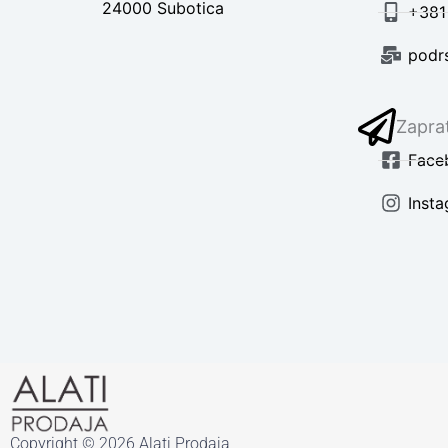
24000 Subotica
+381
podr
Zaprat
Face
Inst
Copyright © 2026 Alati Prodaja