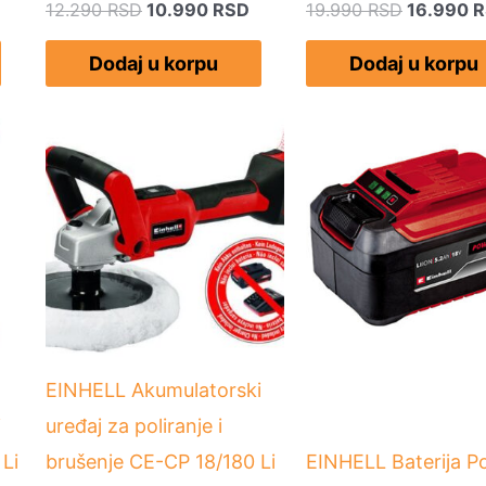
12.290
RSD
10.990
RSD
19.990
RSD
16.990
R
Dodaj u korpu
Dodaj u korpu
EINHELL Akumulatorski
i
uređaj za poliranje i
 Li
brušenje CE-CP 18/180 Li
EINHELL Baterija P