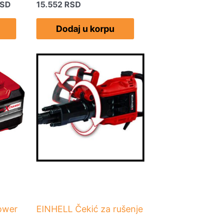
SD
15.552
RSD
Dodaj u korpu
ower
EINHELL Čekić za rušenje