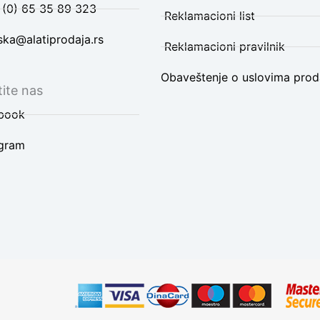
 (0) 65 35 89 323
Reklamacioni list
ska@alatiprodaja.rs
Reklamacioni pravilnik
Obaveštenje o uslovima prod
ite nas
book
agram