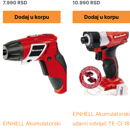
7.990
RSD
10.990
RSD
Dodaj u korpu
Dodaj u korpu
EINHELL Akumulatorsk
EINHELL Akumulatorski
udarni odvijač TE-CI 18