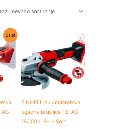
a
Trenutna
Sale!
cena
je:
16.990 RSD.
SD.
rska
EINHELL Akumulatorska
E-AG
ugaona brusilica TE-AG
18/150 Li BL – Solo