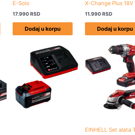
E-Solo
X-Change Plus 18V 
17.990
RSD
11.990
RSD
Dodaj u korpu
Dodaj u korpu
EINHELL Set alata