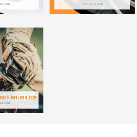
OIZVOD
34 PROIZVODA
KE BRUSILICE
OIZVOD