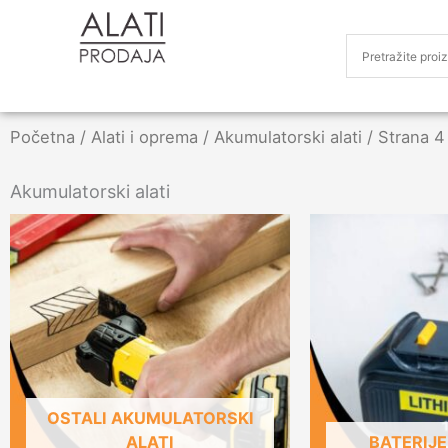
Početna
/
Alati i oprema
/
Akumulatorski alati
/ Strana 4
Akumulatorski alati
OSTALI AKUMULATORSKI
ALATI
BATERIJE