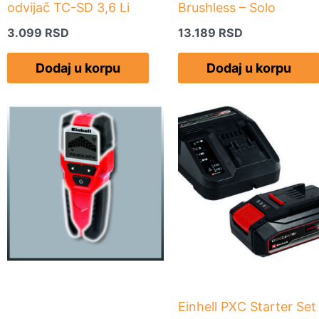
odvijač TC-SD 3,6 Li
Brushless – Solo
3.099
RSD
13.189
RSD
Dodaj u korpu
Dodaj u korpu
Einhell PXC Starter Set