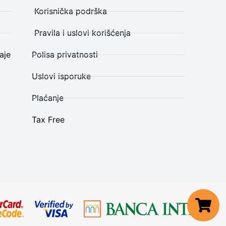
Korisnička podrška
Pravila i uslovi korišćenja
aje
Polisa privatnosti
Uslovi isporuke
Plaćanje
Tax Free