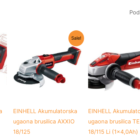
Originalna
Trenutna
Originaln
Sale!
cena
cena
cena
je
je:
je
bila:
10.990 RSD.
bila:
12.290 RSD.
19.990 R
a
EINHELL Akumulatorska
EINHELL Akumulato
ugaona brusilica AXXIO
ugaona brusilica T
18/125
18/115 Li (1×4,0Ah)