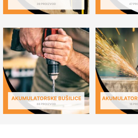
39 PROIZVOD
47 PR
AKUMULATORSKE BUŠILICE
AKUMULATORS
88 PROIZVOD
18 PR