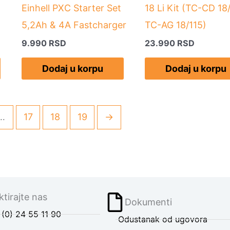
Einhell PXC Starter Set
18 Li Kit (TC-CD 18
5,2Ah & 4A Fastcharger
TC-AG 18/115)
9.990
RSD
23.990
RSD
Dodaj u korpu
Dodaj u korpu
…
17
18
19
→
tirajte nas
Dokumenti
(0) 24 55 11 90
Odustanak od ugovora