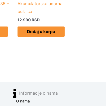
/35 +
Akumulatorska udarna
bušilica
12.990
RSD
Dodaj u korpu
Informacije o nama
O nama