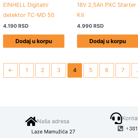
EINHELL Digitalni
18V 2,5Ah PXC Starter
detektor TC-MD 50
Kit
4.190
RSD
4.990
RSD
Dodaj u korpu
Dodaj u korpu
←
1
2
3
4
5
6
7
Kontak
Naša adresa
+381 
Laze Mamužića 27