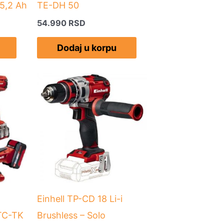
5,2 Ah
TE-DH 50
54.990
RSD
Dodaj u korpu
Einhell TP-CD 18 Li-i
 TC-TK
Brushless – Solo