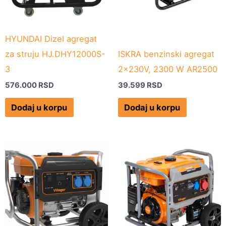
HYUNDAI Dizel agregat
za struju HJ.DHY12000S-
ISKRA benzinski agregat
3
2x230V, 2300 W AR2500
576.000
RSD
39.599
RSD
Dodaj u korpu
Dodaj u korpu