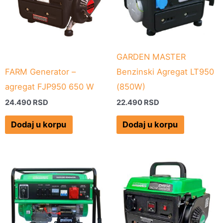
GARDEN MASTER
FARM Generator –
Benzinski Agregat LT950
agregat FJP950 650 W
(850W)
24.490
RSD
22.490
RSD
Dodaj u korpu
Dodaj u korpu