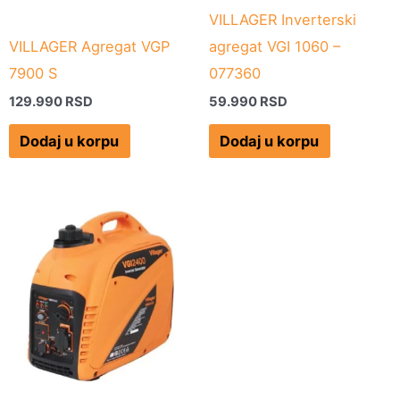
VILLAGER Inverterski
VILLAGER Agregat VGP
agregat VGI 1060 –
7900 S
077360
129.990
RSD
59.990
RSD
Dodaj u korpu
Dodaj u korpu