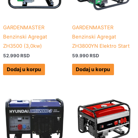
GARDENMASTER
GARDENMASTER
Benzinski Agregat
Benzinski Agregat
ZH3500 (3,0kw)
ZH3800YN Elektro Start
52.990
RSD
59.990
RSD
Dodaj u korpu
Dodaj u korpu