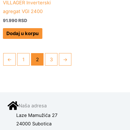
VILLAGER Inverterski
agregat VGI 2400
91.990
RSD
Dodaj u korpu
←
1
2
3
→
Naša adresa
Laze Mamužića 27
24000 Subotica