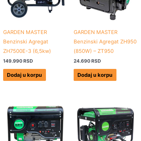
GARDEN MASTER
GARDEN MASTER
Benzinski Agregat
Benzinski Agregat ZH950
ZH7500E-3 (6,5kw)
(850W) – ZT950
149.990
RSD
24.690
RSD
Dodaj u korpu
Dodaj u korpu