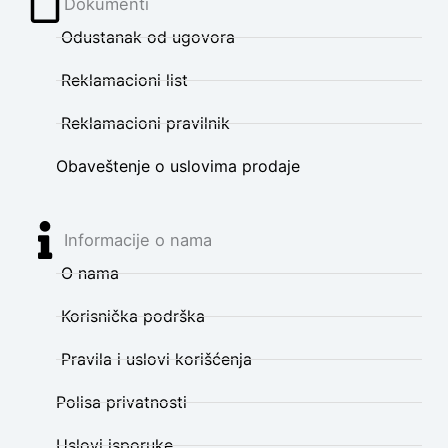
Dokumenti
Odustanak od ugovora
Reklamacioni list
Reklamacioni pravilnik
Obaveštenje o uslovima prodaje
Informacije o nama
O nama
Korisnička podrška
Pravila i uslovi korišćenja
Polisa privatnosti
Uslovi isporuke