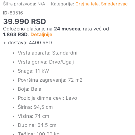
Šifra proizvoda:
N/A
Kategorije:
Grejna tela
,
Smederevac
ID:
83516
39.990
RSD
Odloženo plaćanje na
24 meseca
, rata već od
1.863
RSD
.
Detaljnije
+ dostava: 4400 RSD
Vrsta aparata: Standardni
Vrsta goriva: Drvo/Ugalj
Snaga: 11 kW
Površina zagrevanja: 72 m2
Boja: Bela
Pozicija dimne cevi: Levo
Širina: 94,5 cm
Visina: 74 cm
Dubina: 64,5 cm
Težina: 100.00 kg