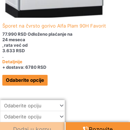
izabrane
na
stranici
Šporet na čvrsto gorivo Alfa Plam 90H Favorit
proizvoda.
77.990
RSD
Odloženo plaćanje na
24 meseca
, rata već od
3.633
RSD
.
Detaljnije
+ dostava: 6780 RSD
Odaberite opcije
Dodaj u korpu
Pozovite