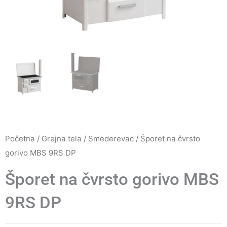
Početna
/
Grejna tela
/
Smederevac
/ Šporet na čvrsto
gorivo MBS 9RS DP
Šporet na čvrsto gorivo MBS
9RS DP