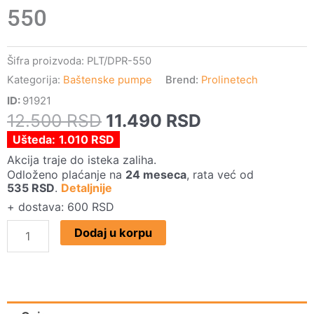
550
Šifra proizvoda:
PLT/DPR-550
Kategorija:
Baštenske pumpe
Brend:
Prolinetech
ID:
91921
Originalna
Trenutna
12.500
RSD
11.490
RSD
cena
cena
Ušteda:
1.010
RSD
je
je:
Akcija traje do isteka zaliha.
Odloženo plaćanje na
24 meseca
, rata već od
bila:
11.490 RSD.
535
RSD
.
Detaljnije
12.500 RSD.
+ dostava: 600 RSD
PROLINETCH
Dodaj u korpu
Dubinska
pumpa
RAKETA
PLT/DPR-