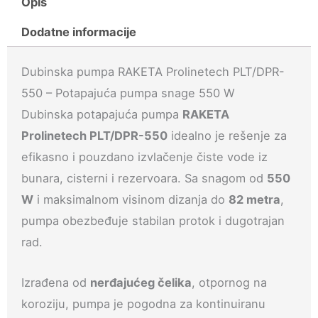
Opis
550
Dodatne informacije
količina
Dubinska pumpa RAKETA Prolinetech PLT/DPR-
550 – Potapajuća pumpa snage 550 W
Dubinska potapajuća pumpa
RAKETA
Prolinetech PLT/DPR-550
idealno je rešenje za
efikasno i pouzdano izvlačenje čiste vode iz
bunara, cisterni i rezervoara. Sa snagom od
550
W
i maksimalnom visinom dizanja do
82 metra
,
pumpa obezbeđuje stabilan protok i dugotrajan
rad.
Izrađena od
nerđajućeg čelika
, otpornog na
koroziju, pumpa je pogodna za kontinuiranu