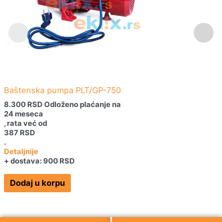
Baštenska pumpa PLT/GP-750
8.300
RSD
Odloženo plaćanje na
24 meseca
, rata već od
387
RSD
.
Detaljnije
+ dostava: 900 RSD
Dodaj u korpu