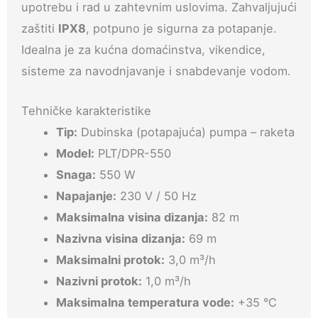
upotrebu i rad u zahtevnim uslovima. Zahvaljujući
zaštiti
IPX8
, potpuno je sigurna za potapanje.
Idealna je za kućna domaćinstva, vikendice,
sisteme za navodnjavanje i snabdevanje vodom.
Tehničke karakteristike
Tip:
Dubinska (potapajuća) pumpa – raketa
Model:
PLT/DPR-550
Snaga:
550 W
Napajanje:
230 V / 50 Hz
Maksimalna visina dizanja:
82 m
Nazivna visina dizanja:
69 m
Maksimalni protok:
3,0 m³/h
Nazivni protok:
1,0 m³/h
Maksimalna temperatura vode:
+35 °C