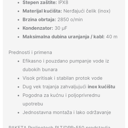
Stepen zaštite:
IPX8
Materijal kućišta:
Nerđajući čelik (inox)
Brzina obrtaja:
2850 o/min
Kondenzator:
30 µF
Maksimalna dubina uranjanja / kabl:
40 m
Prednosti i primena
Efikasno i pouzdano pumpanje vode iz
dubokih bunara
Visok pritisak i stabilan protok vode
Dug vek trajanja zahvaljujući
inox kućištu
Pogodna za kućnu i poljoprivrednu
upotrebu
Jednostavna montaža i lako održavanje
RAKETA Prolinetech PLT/DPR-550 predstavlja