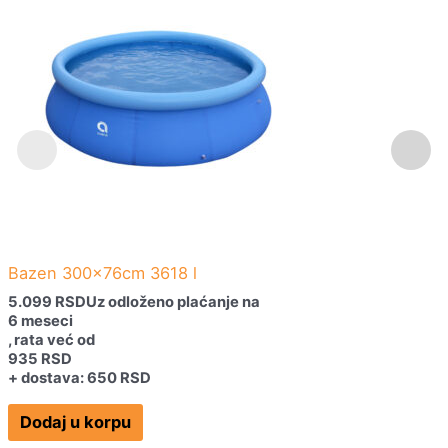
Bazen 300x76cm 3618 l
5.099
RSD
Uz odloženo plaćanje na
6 meseci
, rata već od
935
RSD
+ dostava: 650 RSD
Dodaj u korpu