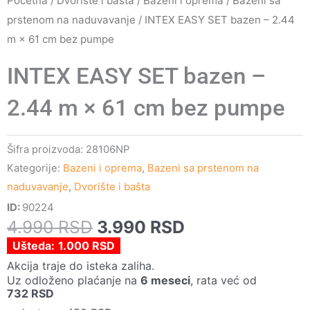
Početna
/
Dvorište i bašta
/
Bazeni i oprema
/
Bazeni sa
prstenom na naduvavanje
/ INTEX EASY SET bazen – 2.44
m × 61 cm bez pumpe
INTEX EASY SET bazen –
2.44 m × 61 cm bez pumpe
Šifra proizvoda:
28106NP
Kategorije:
Bazeni i oprema
,
Bazeni sa prstenom na
naduvavanje
,
Dvorište i bašta
ID:
90224
Originalna
Trenutna
4.990
RSD
3.990
RSD
cena
cena
Ušteda:
1.000
RSD
je
je:
Akcija traje do isteka zaliha.
Uz odloženo plaćanje na
6 meseci
, rata već od
bila:
3.990 RSD.
732
RSD
4.990 RSD.