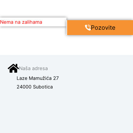
Nema na zalihama
Pozovite
Naša adresa
Laze Mamužića 27
24000 Subotica