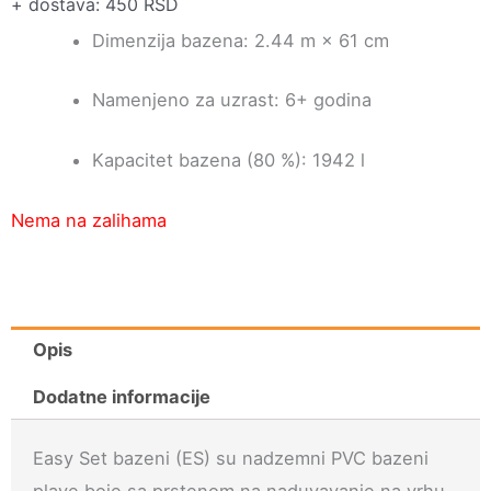
+ dostava: 450 RSD
Dimenzija bazena: 2.44 m × 61 cm
Namenjeno za uzrast: 6+ godina
Kapacitet bazena (80 %): 1942 l
Nema na zalihama
Opis
Dodatne informacije
Easy Set bazeni (ES) su nadzemni PVC bazeni
plave boje sa prstenom na naduvavanje na vrhu