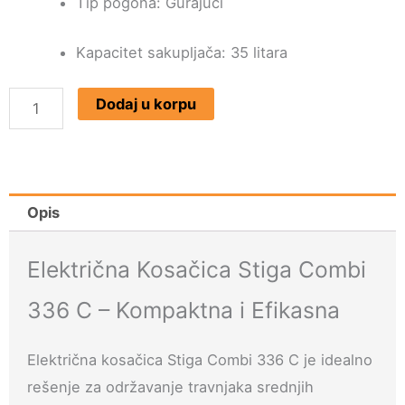
Tip pogona: Gurajući
Kapacitet sakupljača: 35 litara
Električna
Dodaj u korpu
Kosačica
Stiga
Combi
336
Opis
C
količina
Električna Kosačica Stiga Combi
336 C – Kompaktna i Efikasna
Električna kosačica Stiga Combi 336 C je idealno
rešenje za održavanje travnjaka srednjih