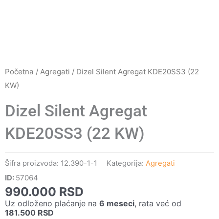
Početna
/
Agregati
/ Dizel Silent Agregat KDE20SS3 (22
KW)
Dizel Silent Agregat
KDE20SS3 (22 KW)
Šifra proizvoda:
12.390-1-1
Kategorija:
Agregati
ID:
57064
990.000
RSD
Uz odloženo plaćanje na
6 meseci
, rata već od
181.500
RSD