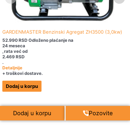
GARDENMASTER Benzinski Agregat ZH3500 (3,0kw)
52.990
RSD
Odloženo plaćanje na
24 meseca
, rata već od
2.469
RSD
.
Detaljnije
+ troškovi dostave.
Dodaj u korpu
Dodaj u korpu
Pozovite