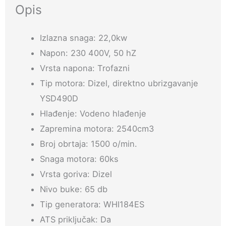
količina
Opis
Izlazna snaga: 22,0kw
Napon: 230 400V, 50 hZ
Vrsta napona: Trofazni
Tip motora: Dizel, direktno ubrizgavanje
YSD490D
Hlađenje: Vodeno hlađenje
Zapremina motora: 2540cm3
Broj obrtaja: 1500 o/min.
Snaga motora: 60ks
Vrsta goriva: Dizel
Nivo buke: 65 db
Tip generatora: WHI184ES
ATS priključak: Da