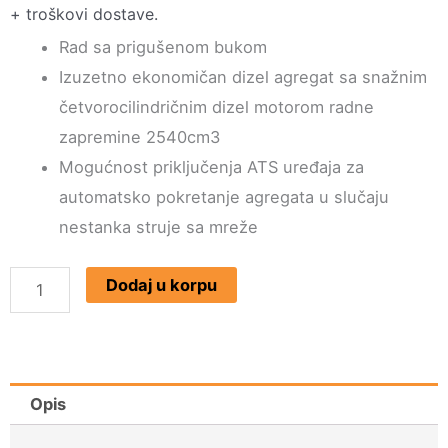
+ troškovi dostave.
Rad sa prigušenom bukom
Izuzetno ekonomičan dizel agregat sa snažnim
četvorocilindričnim dizel motorom radne
zapremine 2540cm3
Mogućnost priključenja ATS uređaja za
automatsko pokretanje agregata u slučaju
nestanka struje sa mreže
Dizel
Dodaj u korpu
Silent
Agregat
KDE20SS3
(22
Opis
KW)