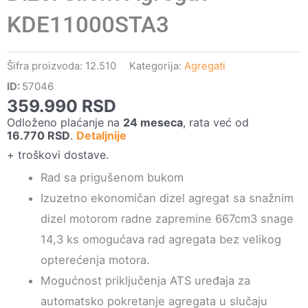
KDE11000STA3
Šifra proizvoda:
12.510
Kategorija:
Agregati
ID:
57046
359.990
RSD
Odloženo plaćanje na
24 meseca
, rata već od
16.770
RSD
.
Detaljnije
+ troškovi dostave.
Rad sa prigušenom bukom
Izuzetno ekonomičan dizel agregat sa snažnim
dizel motorom radne zapremine 667cm3 snage
14,3 ks omogućava rad agregata bez velikog
opterećenja motora.
Mogućnost priključenja ATS uređaja za
automatsko pokretanje agregata u slučaju