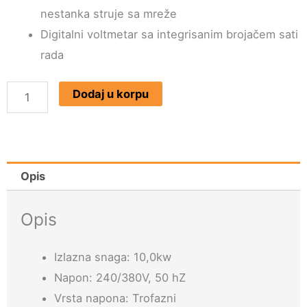
nestanka struje sa mreže
Digitalni voltmetar sa integrisanim brojačem sati
rada
Dizel
Dodaj u korpu
Silent
Agregat
KDE11000STA3
količina
Opis
Opis
Izlazna snaga: 10,0kw
Napon: 240/380V, 50 hZ
Vrsta napona: Trofazni