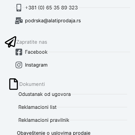
+381 (0) 65 35 89 323
podrska@alatiprodaja.rs
Zapratite nas
Facebook
Instagram
Dokumenti
Odustanak od ugovora
Reklamacioni list
Reklamacioni pravilnik
Obaveštenje o uslovima prodaje