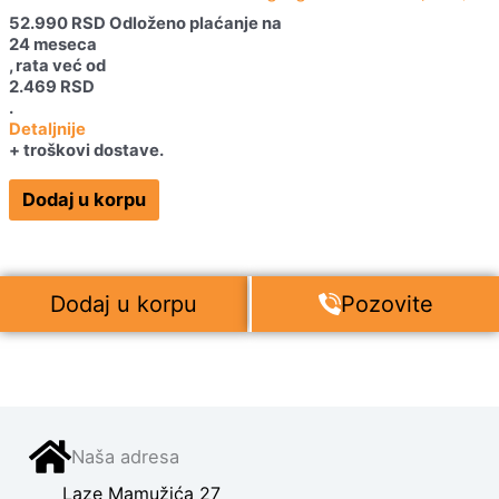
52.990
RSD
Odloženo plaćanje na
24 meseca
, rata već od
2.469
RSD
.
Detaljnije
+ troškovi dostave.
Dodaj u korpu
Dodaj u korpu
Pozovite
Naša adresa
Laze Mamužića 27