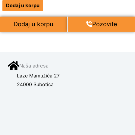
Dodaj u korpu
Dodaj u korpu
Pozovite
Naša adresa
Laze Mamužića 27
24000 Subotica