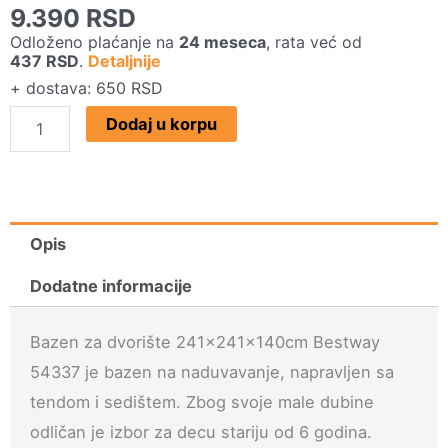
9.390
RSD
Odloženo plaćanje na
24 meseca
, rata već od
437
RSD
.
Detaljnije
+ dostava: 650 RSD
Bazen
Dodaj u korpu
za
dvorište
241x241x140cm
Bestway
Opis
54337
Dodatne informacije
količina
Bazen za dvorište 241x241x140cm Bestway
54337 je bazen na naduvavanje, napravljen sa
tendom i sedištem. Zbog svoje male dubine
odličan je izbor za decu stariju od 6 godina.