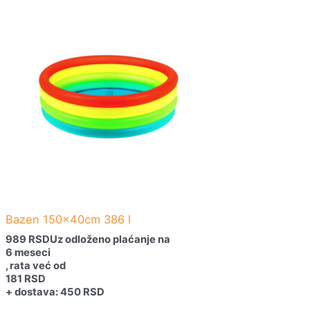
Bazen 150x40cm 386 l
989
RSD
Uz odloženo plaćanje na
6 meseci
, rata već od
181
RSD
+ dostava: 450 RSD