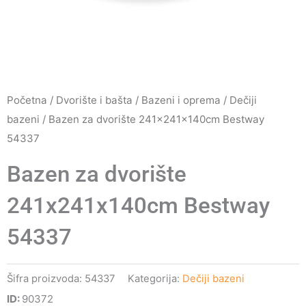
Početna
/
Dvorište i bašta
/
Bazeni i oprema
/
Dečiji
bazeni
/ Bazen za dvorište 241x241x140cm Bestway
54337
Bazen za dvorište
241x241x140cm Bestway
54337
Šifra proizvoda:
54337
Kategorija:
Dečiji bazeni
ID:
90372