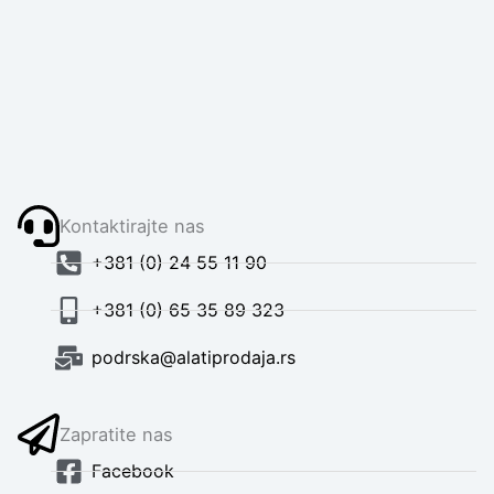
Kontaktirajte nas
+381 (0) 24 55 11 90
+381 (0) 65 35 89 323
podrska@alatiprodaja.rs
Zapratite nas
Facebook