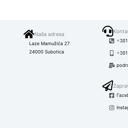
Kontak
Naša adresa
+381 
Laze Mamužića 27
24000 Subotica
+381
podr
Zaprat
Face
Inst