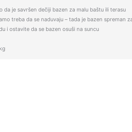
 da je savršen dečiji bazen za malu baštu ili terasu
samo treba da se naduvaju – tada je bazen spreman za 
du i ostavite da se bazen osuši na suncu
 kg