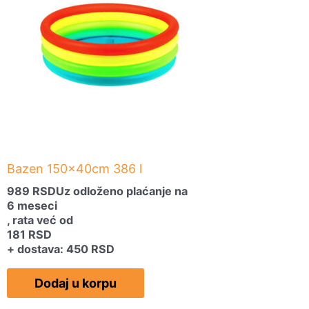
Bazen 150x40cm 386 l
989
RSD
Uz odloženo plaćanje na
6 meseci
, rata već od
181
RSD
+ dostava: 450 RSD
Dodaj u korpu