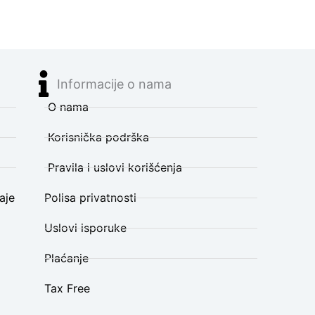
Informacije o nama
O nama
Korisnička podrška
Pravila i uslovi korišćenja
aje
Polisa privatnosti
Uslovi isporuke
Plaćanje
Tax Free