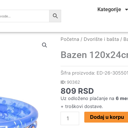
Kategorije
Početna
/
Dvorište i bašta
/
B
Bazen 120x24
Šifra proizvoda:
ED-26-30550
ID:
90362
809
RSD
Uz odloženo plaćanje na
6 me
+ troškovi dostave.
Bazen
Dodaj u korpu
120x24cm