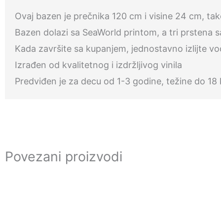
Ovaj bazen je prečnika 120 cm i visine 24 cm, tako
Bazen dolazi sa SeaWorld printom, a tri prstena 
Kada završite sa kupanjem, jednostavno izlijte vo
Izrađen od kvalitetnog i izdržljivog vinila
Predviđen je za decu od 1-3 godine, težine do 18
Povezani proizvodi