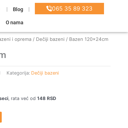
065 35 89 323
Blog
O nama
azeni i oprema
/
Dečiji bazeni
/ Bazen 120x24cm
cm
1
Kategorija:
Dečiji bazeni
seci
, rata već od
148
RSD