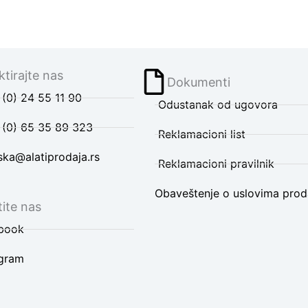
tirajte nas
Dokumenti
(0) 24 55 11 90
Odustanak od ugovora
 (0) 65 35 89 323
Reklamacioni list
ska@alatiprodaja.rs
Reklamacioni pravilnik
Obaveštenje o uslovima prod
ite nas
book
agram