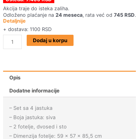
je
je:
Akcija traje do isteka zaliha.
Odloženo plaćanje na
24 meseca
, rata već od
745
RSD
.
bila:
15.990 RSD.
Detaljnije
23.390 RSD.
+ dostava: 1100 RSD
Baštenski
Dodaj u korpu
set
Jungle
sa
jastucima
Opis
količina
Dodatne informacije
– Set sa 4 jastuka
– Boja jastuka: siva
– 2 fotelje, dvosed i sto
– Dimenzija fotelje: 59 × 57 × 85,5 cm