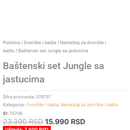
Početna
/
Dvorište i bašta
/
Nameštaj za dvorište i
baštu
/ Baštenski set Jungle sa jastucima
Baštenski set Jungle sa
jastucima
Šifra proizvoda:
079737
Kategorije:
Dvorište i bašta
,
Nameštaj za dvorište i baštu
ID:
75706
Originalna
Trenutna
23.390
RSD
15.990
RSD
cena
cena
Ušteda:
7.400
RSD