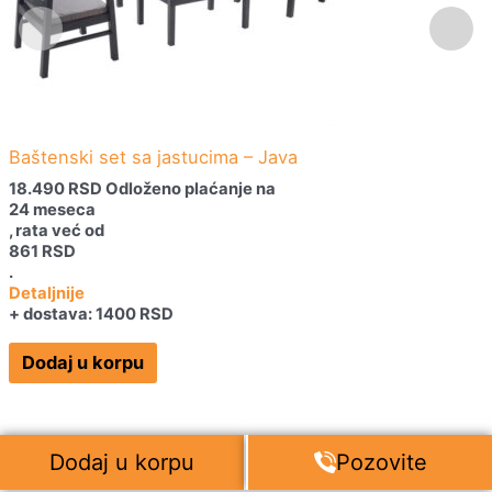
Baštenski set sa jastucima – Java
18.490
RSD
Odloženo plaćanje na
24 meseca
, rata već od
861
RSD
.
Detaljnije
+ dostava: 1400 RSD
Dodaj u korpu
Dodaj u korpu
Pozovite