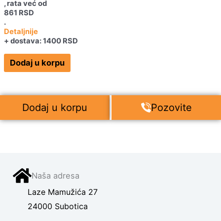
, rata već od
861
RSD
.
Detaljnije
+ dostava: 1400 RSD
Dodaj u korpu
Dodaj u korpu
Pozovite
Naša adresa
Laze Mamužića 27
24000 Subotica