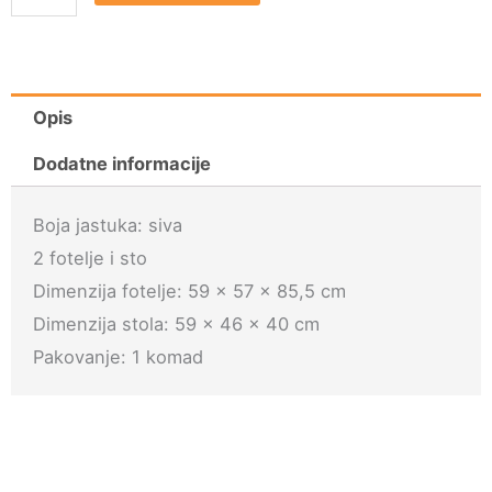
set
Akita
količina
Opis
Dodatne informacije
Boja jastuka: siva
2 fotelje i sto
Dimenzija fotelje: 59 × 57 × 85,5 cm
Dimenzija stola: 59 × 46 × 40 cm
Pakovanje: 1 komad