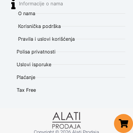
Informacije o nama
O nama
Korisnička podrška
Pravila i uslovi korišćenja
Polisa privatnosti
Uslovi isporuke
Plaćanje
Tax Free
Copyright © 2026 Alati Prodaja