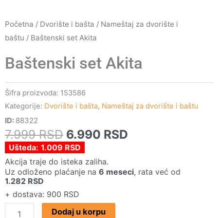
Početna
/
Dvorište i bašta
/
Nameštaj za dvorište i
baštu
/ Baštenski set Akita
Baštenski set Akita
Šifra proizvoda:
153586
Kategorije:
Dvorište i bašta
,
Nameštaj za dvorište i baštu
ID:
88322
Originalna
Trenutna
7.999
RSD
6.990
RSD
cena
cena
Ušteda:
1.009
RSD
je
je:
Akcija traje do isteka zaliha.
Uz odloženo plaćanje na
6 meseci
, rata već od
bila:
6.990 RSD.
1.282
RSD
7.999 RSD.
+ dostava: 900 RSD
Baštenski
Dodaj u korpu