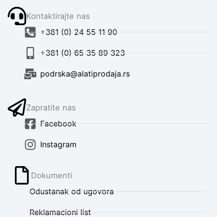
Kontaktirajte nas
+381 (0) 24 55 11 90
+381 (0) 65 35 89 323
podrska@alatiprodaja.rs
Zapratite nas
Facebook
Instagram
Dokumenti
Odustanak od ugovora
Reklamacioni list