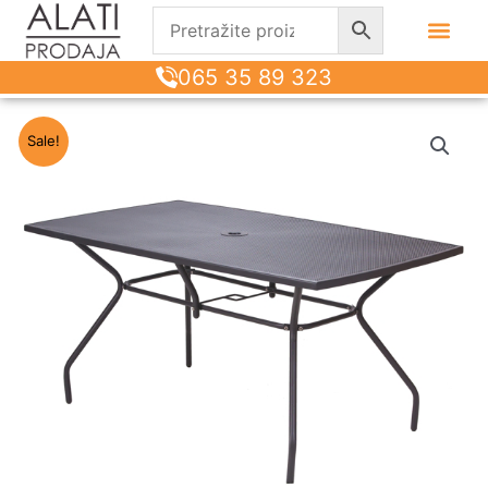
065 35 89 323
Sale!