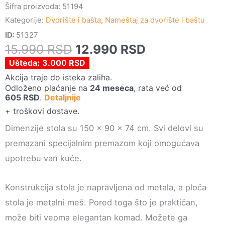
Šifra proizvoda:
51194
Kategorije:
Dvorište i bašta
,
Nameštaj za dvorište i baštu
ID:
51327
Originalna
Trenutna
15.990
RSD
12.990
RSD
cena
cena
Ušteda:
3.000
RSD
je
je:
Akcija traje do isteka zaliha.
Odloženo plaćanje na
24 meseca
, rata već od
bila:
12.990 RSD.
605
RSD
.
Detaljnije
15.990 RSD.
+ troškovi dostave.
Dimenzije stola su 150 x 90 x 74 cm. Svi delovi su
premazani specijalnim premazom koji omogućava
upotrebu van kuće.
Konstrukcija stola je napravljena od metala, a ploča
stola je metalni meš. Pored toga što je praktičan,
može biti veoma elegantan komad. Možete ga