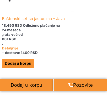
Baštenski set sa jastucima – Java
18.490
RSD
Odloženo plaćanje na
24 meseca
, rata već od
861
RSD
.
Detaljnije
+ dostava: 1400 RSD
Dodaj u korpu
Dodaj u korpu
Pozovite