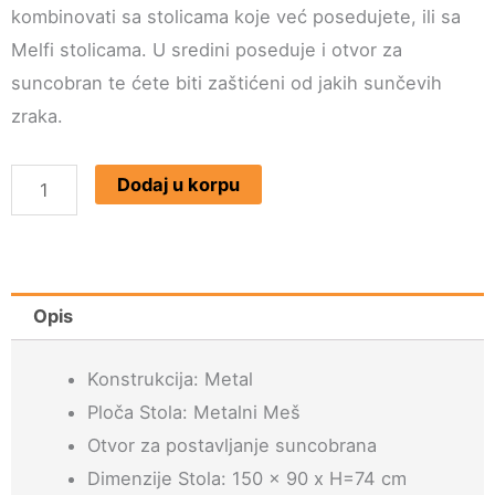
kombinovati sa stolicama koje već posedujete, ili sa
Melfi stolicama. U sredini poseduje i otvor za
suncobran te ćete biti zaštićeni od jakih sunčevih
zraka.
Baštenski
Dodaj u korpu
Metalni
sto
Melfi
150x90x74
Opis
cm
Konstrukcija: Metal
količina
Ploča Stola: Metalni Meš
Otvor za postavljanje suncobrana
Dimenzije Stola: 150 x 90 x H=74 cm