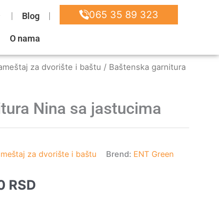
065 35 89 323
Blog
O nama
meštaj za dvorište i baštu
/ Baštenska garnitura
tura Nina sa jastucima
meštaj za dvorište i baštu
Brend:
ENT Green
alna
Trenutna
90
RSD
cena
je: