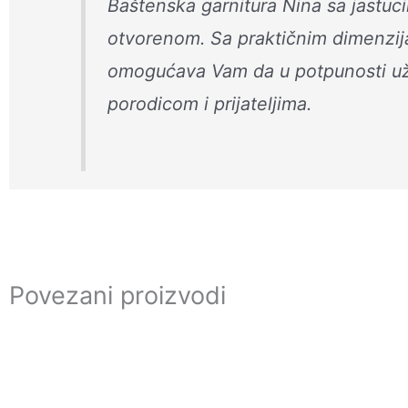
Baštenska garnitura Nina sa jastuci
otvorenom. Sa praktičnim dimenzija
omogućava Vam da u potpunosti uži
porodicom i prijateljima.
Povezani proizvodi