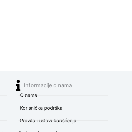
Informacije o nama
O nama
Korisnička podrška
Pravila i uslovi korišćenja