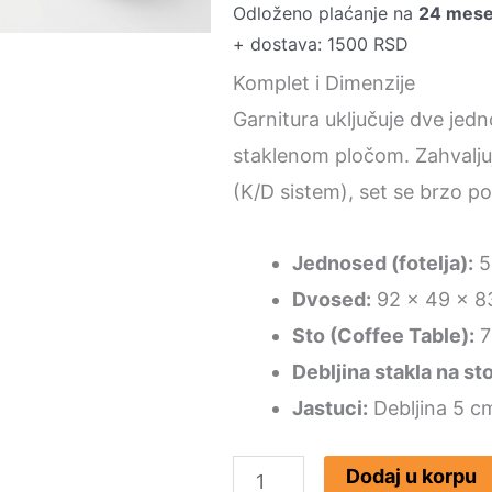
Odloženo plaćanje na
24 mes
bila:
+ dostava: 1500 RSD
19.99
Komplet i Dimenzije
Garnitura uključuje dve jedn
staklenom pločom. Zahvaljuju
(K/D sistem), set se brzo po
Jednosed (fotelja):
5
Dvosed:
92 x 49 x 8
Sto (Coffee Table):
7
Debljina stakla na sto
Jastuci:
Debljina 5 c
Baštenska
Dodaj u korpu