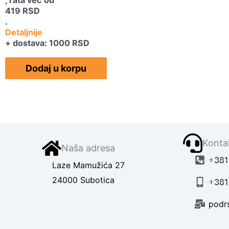
419
RSD
.
Detaljnije
+ dostava: 1000 RSD
Dodaj u korpu
Kontak
Naša adresa
+381 
Laze Mamužića 27
24000 Subotica
+381
podr