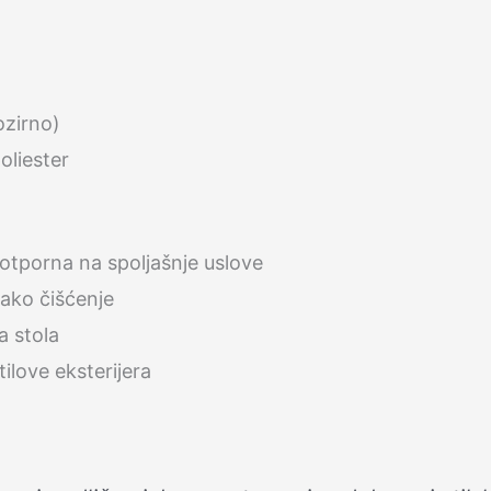
ozirno)
oliester
 otporna na spoljašnje uslove
lako čišćenje
a stola
tilove eksterijera