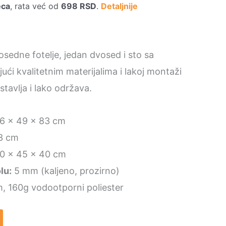
eca
, rata već od
698
RSD
.
Detaljnije
14.990 RSD.
0 RSD.
osedne fotelje, jedan dvosed i sto sa
ći kvalitetnim materijalima i lakoj montaži
stavlja i lako održava.
6 x 49 x 83 cm
3 cm
0 x 45 x 40 cm
lu:
5 mm (kaljeno, prozirno)
m, 160g vodootporni poliester