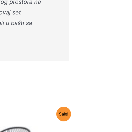
kog prostora na
ovaj set
i u bašti sa
Sale!