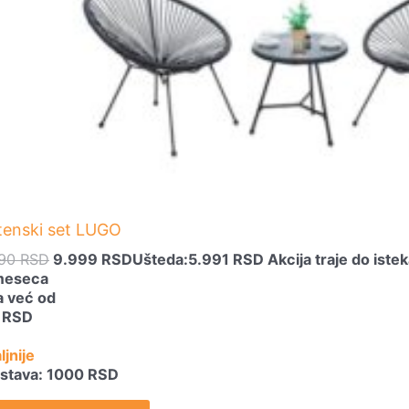
15.990 RSD.
tenski set LUGO
990
RSD
9.999
RSD
Ušteda:
5.991
RSD
Akcija traje do istek
meseca
ta već od
6
RSD
ljnije
stava: 1000 RSD