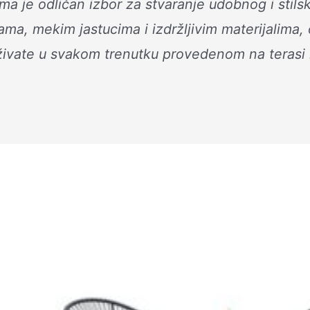
ma je odličan izbor za stvaranje udobnog i stils
ma, mekim jastucima i izdržljivim materijalima, 
vate u svakom trenutku provedenom na terasi il
Originalna
Trenutna
cena
cena
je
je:
bila:
9.999 RSD.