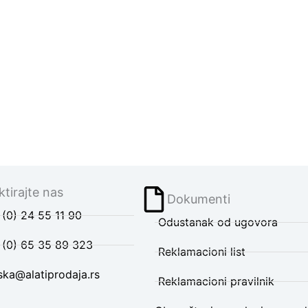
tirajte nas
Dokumenti
(0) 24 55 11 90
Odustanak od ugovora
 (0) 65 35 89 323
Reklamacioni list
ska@alatiprodaja.rs
Reklamacioni pravilnik