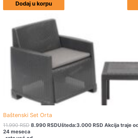
Dodaj u korpu
Originalna
Trenutna
cena
cena
je
je:
bila:
8.990 RSD.
11.990 RSD.
Baštenski Set Orta
11.990
RSD
8.990
RSD
Ušteda:
3.000
RSD
Akcija traje 
24 meseca
, rata već od