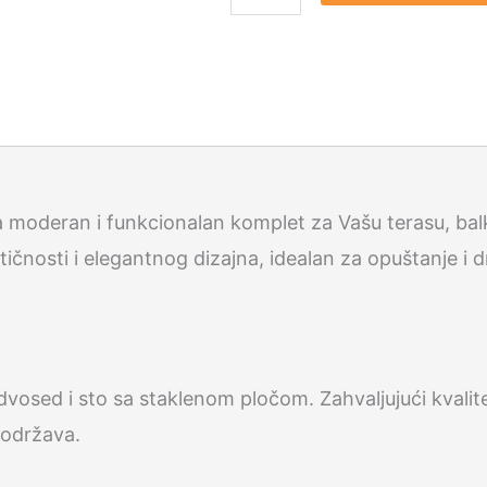
garnitura
Nina
sa
jastucima
količina
 moderan i funkcionalan komplet za Vašu terasu, balko
tičnosti i elegantnog dizajna, idealan za opuštanje i
dvosed i sto sa staklenom pločom. Zahvaljujući kvalite
 održava.