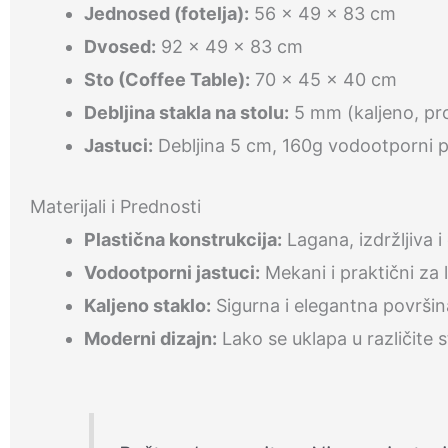
Jednosed (fotelja):
56 x 49 x 83 cm
Dvosed:
92 x 49 x 83 cm
Sto (Coffee Table):
70 x 45 x 40 cm
Debljina stakla na stolu:
5 mm (kaljeno, pr
Jastuci:
Debljina 5 cm, 160g vodootporni p
Materijali i Prednosti
Plastična konstrukcija:
Lagana, izdržljiva i
Vodootporni jastuci:
Mekani i praktični za 
Kaljeno staklo:
Sigurna i elegantna površin
Moderni dizajn:
Lako se uklapa u različite s