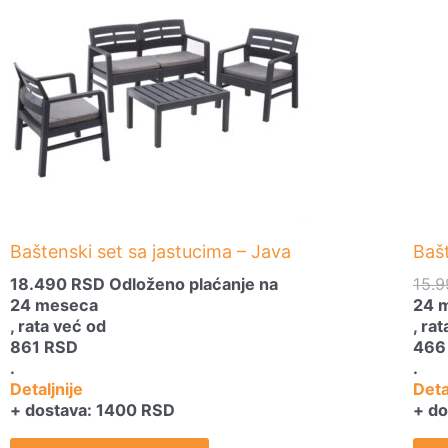
Baštenski set sa jastucima – Java
Baš
18.490
RSD
Odloženo plaćanje na
15.
24 meseca
24 
, rata već od
, ra
861
RSD
46
.
.
Detaljnije
Deta
+ dostava: 1400 RSD
+ do